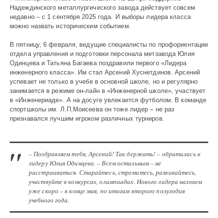
Надеждинского металлургического завода действует совсем
недавно – с 1 сентября 2025 года. И выборы лидера класса
можно назвать историческим событием.
В пятницу, 6 февраля, ведущие специалисты по проф­ориентации
отдела управления и подготовки персонала метзавода Юлия
Одинцева и Татьяна Багаева поздравили первого «Лидера
инженерного класса». Им стал Арсений Хуснетдинов. Арсений
успевает не только в учебе в основной школе, но и регулярно
занимается в режиме он-лайн в «Инженерной школе», участвует
в «Инженериаде». А на досуге увлекается футболом. В команде
спортшколы им. Л.П.Моисеева он тоже лидер – не раз
признавался лучшим игроком различных турниров.
– Поздравляем тебя, Арсений! Так держать! – обратилась к
лидеру Юлия Одинцева. – Всем остальным – не
расстраиваться. Старайтесь, стремитесь, развивайтесь,
участвуйте в конкурсах, олимпиадах. Нового лидера назовем
уже скоро – в конце мая, по итогам второго полугодия
учебного года.