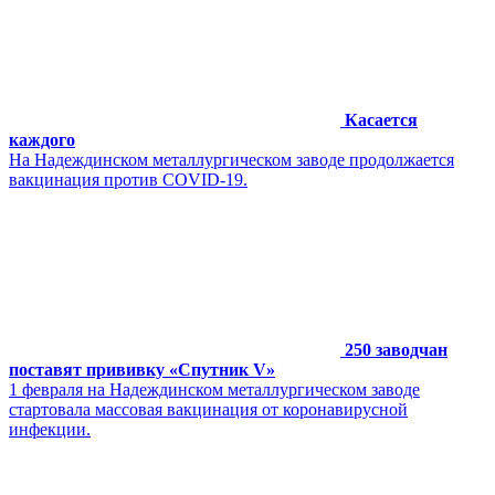
Касается
каждого
На Надеждинском металлургическом заводе продолжается
вакцинация против COVID-19.
250 заводчан
поставят прививку «Спутник V»
1 февраля на Надеждинском металлургическом заводе
стартовала массовая вакцинация от коронавирусной
инфекции.