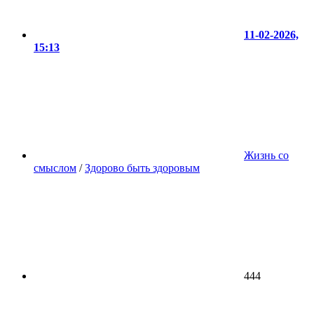
11-02-2026,
15:13
Жизнь со
смыслом
/
Здорово быть здоровым
444