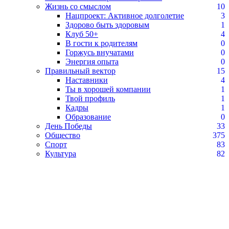
Жизнь со смыслом
10
Нацпроект: Активное долголетие
3
Здорово быть здоровым
1
Клуб 50+
4
В гости к родителям
0
Горжусь внучатами
0
Энергия опыта
0
Правильный вектор
15
Наставники
4
Ты в хорошей компании
1
Твой профиль
1
Кадры
1
Образование
0
День Победы
33
Общество
375
Спорт
83
Культура
82