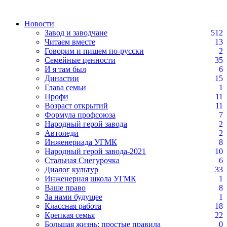
Новости
Завод и заводчане
512
Читаем вместе
13
Говорим и пишем по-русски
2
Семейные ценности
35
И я там был
6
Династии
15
Глава семьи
1
Профи
11
Возраст открытий
11
Формула профсоюза
7
Народный герой завода
2
Автоледи
2
Инженериада УГМК
8
Народный герой завода-2021
10
Стальная Снегурочка
6
Диалог культур
33
Инженерная школа УГМК
1
Ваше право
8
За нами будущее
1
Классная работа
18
Крепкая семья
22
Большая жизнь: простые правила
0