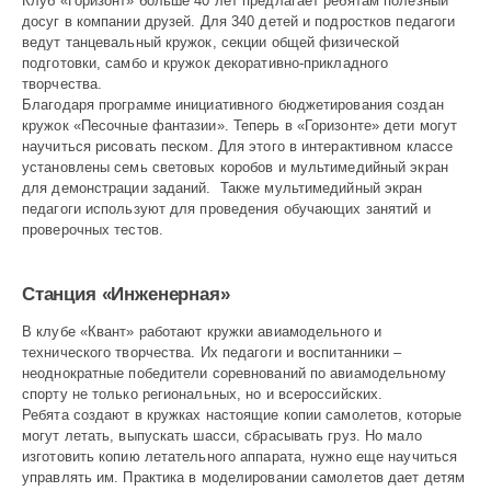
Клуб «Горизонт» больше 40 лет предлагает ребятам полезный
досуг в компании друзей. Для 340 детей и подростков педагоги
ведут танцевальный кружок, секции общей физической
подготовки, самбо и кружок декоративно-прикладного
творчества.
Благодаря программе инициативного бюджетирования создан
кружок «Песочные фантазии». Теперь в «Горизонте» дети могут
научиться рисовать песком. Для этого в интерактивном классе
установлены семь световых коробов и мультимедийный экран
для демонстрации заданий. Также мультимедийный экран
педагоги используют для проведения обучающих занятий и
проверочных тестов.
Станция «Инженерная»
В клубе «Квант» работают кружки авиамодельного и
технического творчества. Их педагоги и воспитанники –
неоднократные победители соревнований по авиамодельному
спорту не только региональных, но и всероссийских.
Ребята создают в кружках настоящие копии самолетов, которые
могут летать, выпускать шасси, сбрасывать груз. Но мало
изготовить копию летательного аппарата, нужно еще научиться
управлять им. Практика в моделировании самолетов дает детям