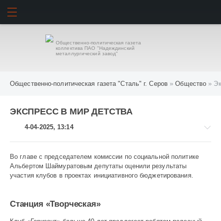
ИСКАТЬ
ВОЙТИ
Общественно-политическая газета
коллектива ПАО "Надеждинский
металлургический завод"
Общественно-политическая газета "Сталь" г. Серов
»
Общество
» Эк
ЭКСПРЕСС В МИР ДЕТСТВА
4-04-2025, 13:14
Во главе с председателем комиссии по социальной политике
Альбертом Шаймуратовым депутаты оценили результаты
участия клубов в проектах инициативного бюджетирования.
Общество
1
Станция «Творческая»
648