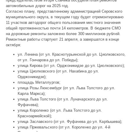
председательством Игоря Совчика обсудили план ремонтов
автомобильных дорог на 2025 год.
Согласно плану, представленному администрацией Серовского
муниципального округа, в текущем году будет отремонтировано
11 участков автодорог общего пользования местного значения
общей протяженностью почти 14 километров. В бюджете СМО
на дорожные ремонты заложено более 300 миллионов рублей.
Ремонтные работы стартуют 21 апреля, а завершатся в конце
октября:
ул. Ленина (от ул. Краснотурьинской до ул. Циолковского,
от ул. Гончарова до ул. Победы);
улица Кирова (от ул. Орджоникидзе до ул. Циолковского);
улица Циолковского (от ул. Нахабина до ул.
Орджоникидзе);
площадь Металлургов;
улица Розы Люксембург (от ул. Льва Толстого до ул.
Карла Маркса);
улица Льва Толстого (от ул. Луначарского до ул.
Фуфачева);
улица Короленко (от ул. Льва Толстого до ул.
Красноармейской);
улица Заславского (от ул. Фуфачева до ул. Карбышева);
улица Пржевальского (от ул. Короленко до ул. 4-й