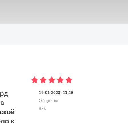
ИСКАТЬ
орд
19-01-2023, 11:16
Общество
на
855
еской
ло к