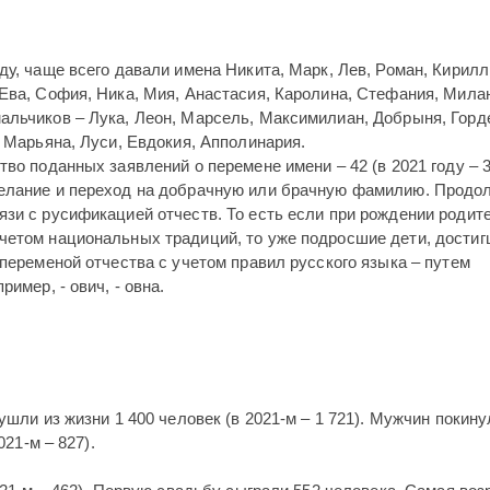
ду, чаще всего давали имена Никита, Марк, Лев, Роман, Кирилл
Ева, София, Ника, Мия, Анастасия, Каролина, Стефания, Мила
альчиков – Лука, Леон, Марсель, Максимилиан, Добрыня, Горде
, Марьяна, Луси, Евдокия, Апполинария.
во поданных заявлений о перемене имени – 42 (в 2021 году – 3
желание и переход на добрачную или брачную фамилию. Продо
язи с русификацией отчеств. То есть если при рождении родит
четом национальных традиций, то уже подросшие дети, дости
 переменой отчества с учетом правил русского языка – путем
имер, - ович, - овна.
ушли из жизни 1 400 человек (в 2021-м – 1 721). Мужчин покину
021-м – 827).