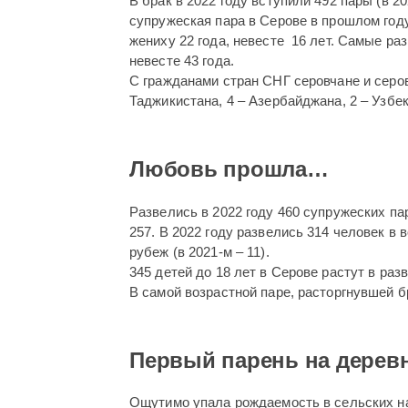
В брак в 2022 году вступили 492 пары (в 2
супружеская пара в Серове в прошлом году
жениху 22 года, невесте 16 лет. Самые раз
невесте 43 года.
С гражданами стран СНГ серовчане и серов
Таджикистана, 4 – Азербайджана, 2 – Узбек
Любовь прошла…
Развелись в 2022 году 460 супружеских пар
257. В 2022 году развелись 314 человек в 
рубеж (в 2021-м – 11).
345 детей до 18 лет в Серове растут в ра
В самой возрастной паре, расторгнувшей бра
Первый парень на дерев
Ощутимо упала рождаемость в сельских нас