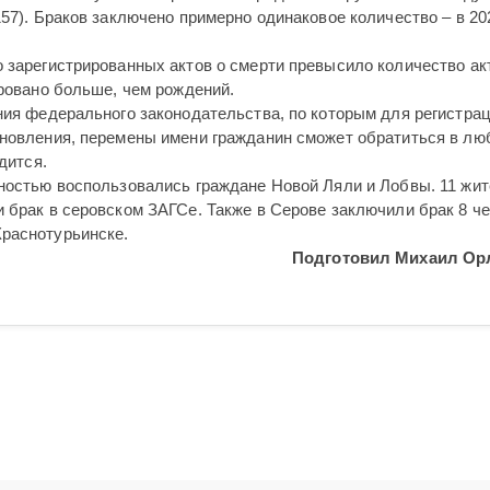
157). Браков заключено примерно одинаковое количество – в 20
 зарегистрированных актов о смерти превысило количество ак
ировано больше, чем рождений.
ния федерального законодательства, по которым для регистра
ыновления, перемены имени гражданин сможет обратиться в лю
дится.
жностью воспользовались граждане Новой Ляли и Лобвы. 11 жи
 брак в серовском ЗАГСе. Также в Серове заключили брак 8 че
раснотурьинске.
Подготовил Михаил Ор