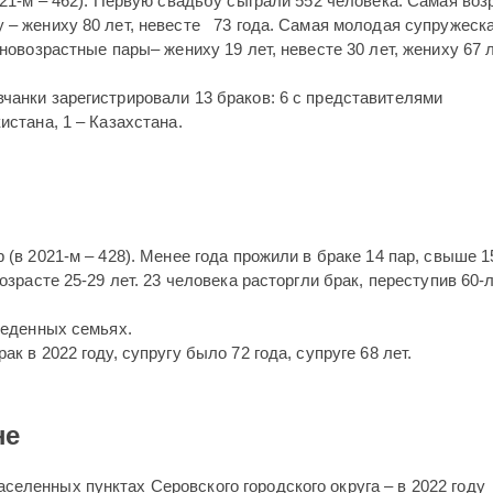
021-м – 462). Первую свадьбу сыграли 552 человека. Самая воз
 – жениху 80 лет, невесте 73 года. Самая молодая супружеска
новоз­растные пары– жениху 19 лет, невесте 30 лет, жениху 67 л
чанки зарегистрировали 13 браков: 6 с представителями
истана, 1 – Казахстана.
 (в 2021-м – 428). Менее года прожили в браке 14 пар, свыше 1
возрасте 25-29 лет. 23 человека расторгли брак, переступив 60-
зведенных семьях.
к в 2022 году, супругу было 72 года, супруге 68 лет.
не
еленных пунктах Серовского городского округа – в 2022 году