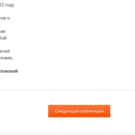
22 году
тов о
ции
бой
телей
ловек,
ловский
Следующая публикация