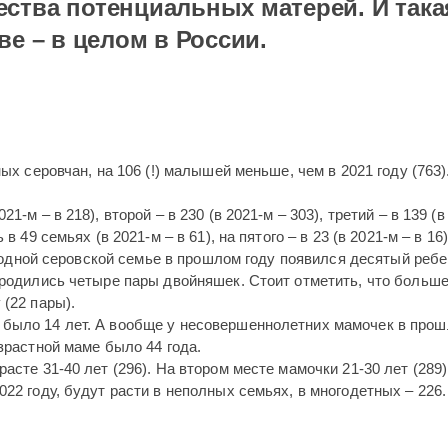
ства потенциальных матерей. И така
ве – в целом в России.
ых серовчан, на 106 (!) малышей меньше, чем в 2021 году (763)
-м – в 218), второй – в 230 (в 2021-м – 303), третий – в 139 (в
 49 семьях (в 2021-м – в 61), на пятого – в 23 (в 2021-м – в 16)
 В одной серовской семье в прошлом году появился десятый ребе
 родились четыре пары двойняшек. Стоит отметить, что больше
 (22 пары).
 было 14 лет. А вообще у несовершеннолетних мамочек в про
зрастной маме было 44 года.
асте 31-40 лет (296). На втором месте мамочки 21-30 лет (289)
22 году, будут расти в неполных семьях, в многодетных – 226.