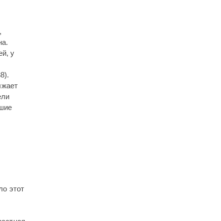
,
на.
й, у
8).
лжает
ели
гшие
ло этот