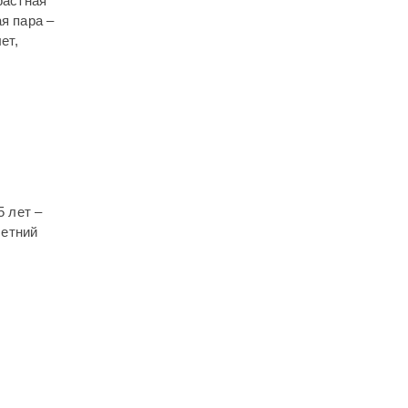
растная
я пара –
ет,
5 лет –
летний