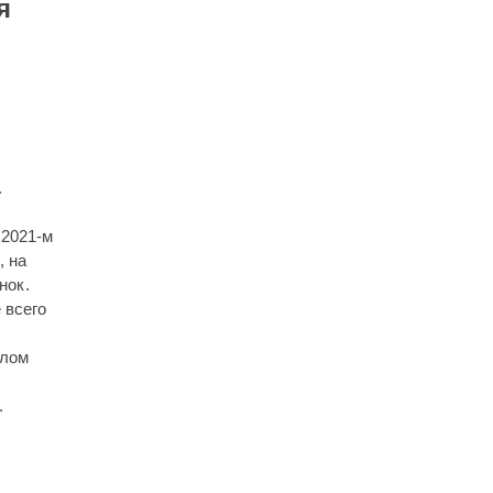
я
.
 2021-м
, на
нок.
 всего
шлом
.