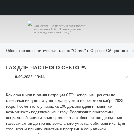
ИСКАТЬ
ВОЙТИ
Общественно-политическая газета
коллектива ПАО "Надеждинский
металлургический завод"
Общественно-политическая газета "Сталь" г. Серов
»
Общество
» Га
ГАЗ ДЛЯ ЧАСТНОГО СЕКТОРА
8-09-2022, 13:44
Как сообщили в администрации СГО, завершить работы по
газификации данных улиц планируется в срок до декабря 2023
года. После этого у порядка 190 домовладений появится
Общество
возможность подключения к газу. Реализация программы
социальной газификации предполагает бесплатное доведение
622
газовых сетей до границ земельного участка собственника. Для
того, чтобы принять участие в программе социальной