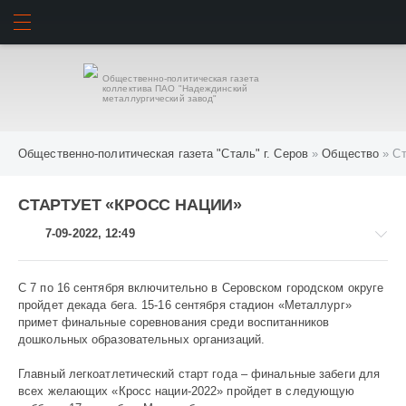
ИСКАТЬ
ВОЙТИ
Общественно-политическая газета
коллектива ПАО "Надеждинский
металлургический завод"
Общественно-политическая газета "Сталь" г. Серов
»
Общество
» Ст
СТАРТУЕТ «КРОСС НАЦИИ»
7-09-2022, 12:49
С 7 по 16 сентября включительно в Серовском городском округе
пройдет декада бега. 15-16 сентября стадион «Металлург»
примет финальные соревнования среди воспитанников
Общество
дошкольных образовательных организаций.
716
Главный легкоатлетический старт года – финальные забеги для
всех желающих «Кросс нации-2022» пройдет в следующую