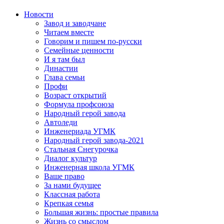
Новости
Завод и заводчане
Читаем вместе
Говорим и пишем по-русски
Семейные ценности
И я там был
Династии
Глава семьи
Профи
Возраст открытий
Формула профсоюза
Народный герой завода
Автоледи
Инженериада УГМК
Народный герой завода-2021
Стальная Снегурочка
Диалог культур
Инженерная школа УГМК
Ваше право
За нами будущее
Классная работа
Крепкая семья
Большая жизнь: простые правила
Жизнь со смыслом