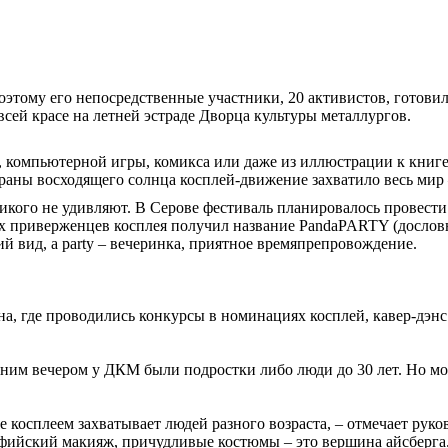
Поэтому его непосредственные участники, 20 активистов, готов
всей красе на летней эстраде Дворца культуры металлургов.
а, компьютерной игры, комикса или даже из иллюстрации к книге
траны восходящего солнца косплей-движение захватило весь мир
икого не удивляют. В Серове фестиваль планировалось провести
приверженцев косплея получил название PandaPARTY (дословно 
 вид, а party – вечеринка, приятное времяпрепровождение.
а, где проводились конкурсы в номинациях косплей, кавер-дэнс 
им вечером у ДКМ были подростки либо люди до 30 лет. Но мо
ие косплеем захватывает людей разного возраста, – отмечает ру
ьфийский макияж, причудливые костюмы – это вершина айсберга