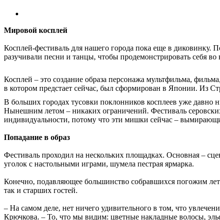
Мировой косплей
Косплей-фестиваль для нашего города пока еще в диковинку. 
разучивали песни и танцы, чтобы продемонстрировать себя во 
Косплей – это создание образа персонажа мульт­фильма, фильм
в котором предстает сейчас, был сформирован в Японии. Из С
В больших городах тусовки поклонников косплеев уже давно н
Нынешним летом – никаких ограничений. Фестиваль серовских 
индивидуальности, потому что эти мишки сейчас – вымирающий
Попадание в образ
Фестиваль проходил на нескольких площадках. Основная – сцен
уголок с настольными играми, шумела пестрая ярмарка.
Конечно, подавляющее большинство собравшихся погожим летн
так и старших гостей.
– На самом деле, нет ничего удивительного в том, что увлечен
Крючкова. – То, что мы видим: цветные накладные волосы, эл