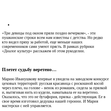
«Три девицы под окном пряли поздно вечерком», - эти
пушкинские строки всем нам известны с детства. Но редко
кто видел пряху за работой, еще меньше наших
современников сами умеют прясть. В рамках рубрики
«Диалог культур» расскажем об этом рукоделии.
Плетет судьбу веретено…
Марию Иванушкову впервые я увидела на заводском конкурсе
цеховых территорий: русская красавица с роскошной косой
через плечо, на голове – венок из ромашек, сидела за прялкой
и, вытягивая нить из кудели, наматывала ее на веретено.
Оказалось, что это не бутафория, прялка - действующая. Ее в
свое время изготовил дедушка нашей героини. И Мария
мастерски с ней управляется.