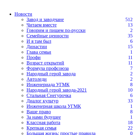
Новости
Завод и заводчане
512
Читаем вместе
13
Говорим и пишем по-русски
2
Семейные ценности
35
И я там был
6
Династии
15
Глава семьи
1
Профи
11
Возраст открытий
11
Формула профсоюза
7
Народный герой завода
2
Автоледи
2
Инженериада УГМК
8
Народный герой завода-2021
10
Стальная Снегурочка
6
Диалог культур
33
Инженерная школа УГМК
1
Ваше право
8
За нами будущее
1
Классная работа
18
Крепкая семья
22
Большая жизнь: простые правила
0