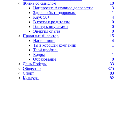
Жизнь со смыслом
10
Нацпроект: Активное долголетие
3
Здорово быть здоровым
1
Клуб 50+
4
В гости к родителям
0
Горжусь внучатами
0
Энергия опыта
0
Правильный вектор
15
Наставники
4
Ты в хорошей компании
1
Твой профиль
1
Кадры
1
Образование
0
День Победы
33
Общество
375
Спорт
83
Культура
82