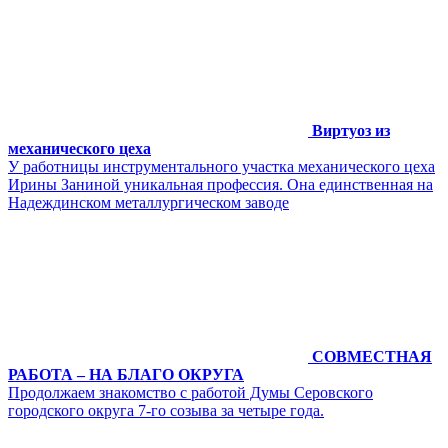
Виртуоз из
механического цеха
У работницы инструментального участка механического цеха
Ирины Заниной уникальная профессия. Она единственная на
Надеждинском металлургическом заводе
СОВМЕСТНАЯ
РАБОТА – НА БЛАГО ОКРУГА
Продолжаем знакомство с работой Думы Серовского
городского округа 7-го созыва за четыре года.