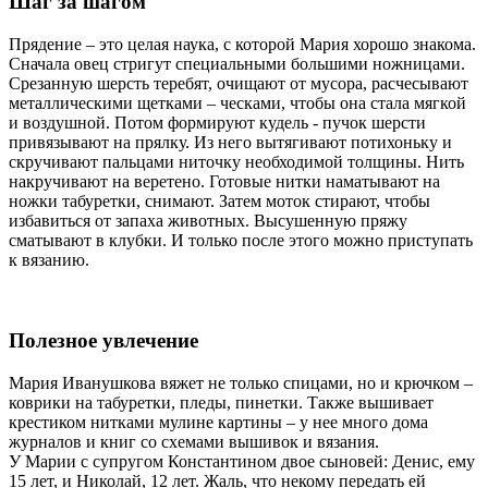
Шаг за шагом
Прядение – это целая наука, с которой Мария хорошо знакома.
Сначала овец стригут специальными большими ножницами.
Срезанную шерсть теребят, очищают от мусора, расчесывают
металлическими щетками – ческами, чтобы она стала мягкой
и воздушной. Потом формируют кудель - пучок шерсти
привязывают на прялку. Из него вытягивают потихоньку и
скручивают пальцами ниточку необходимой толщины. Нить
накручивают на веретено. Готовые нитки наматывают на
ножки табуретки, снимают. Затем моток стирают, чтобы
избавиться от запаха животных. Высушенную пряжу
сматывают в клубки. И только после этого можно приступать
к вязанию.
Полезное увлечение
Мария Иванушкова вяжет не только спицами, но и крючком –
коврики на табуретки, пледы, пинетки. Также вышивает
крестиком нитками мулине картины – у нее много дома
журналов и книг со схемами вышивок и вязания.
У Марии с супругом Константином двое сыновей: Денис, ему
15 лет, и Николай, 12 лет. Жаль, что некому передать ей