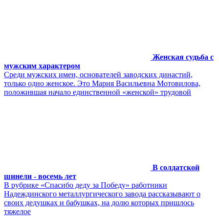
Женская судьба с
мужским характером
Среди мужских имен, основателей заводских династий,
только одно женское. Это Мария Васильевна Мотовилова,
положившая начало единственной «женской» трудовой
В солдатской
шинели - восемь лет
В рубрике «Спасибо деду за Победу» работники
Надеждинского металлургического завода рассказывают о
своих дедушках и бабушках, на долю которых пришлось
тяжелое