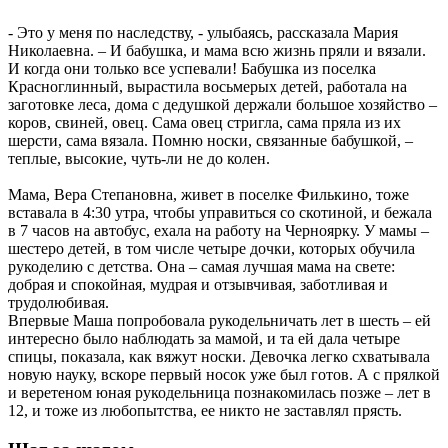
- Это у меня по наследству, - улыбаясь, рассказала Мария
Николаевна. – И бабушка, и мама всю жизнь пряли и вязали.
И когда они только все успевали! Бабушка из поселка
Красноглинный, вырастила восьмерых детей, работала на
заготовке леса, дома с дедушкой держали большое хозяйство –
коров, свиней, овец. Сама овец стригла, сама пряла из их
шерсти, сама вязала. Помню носки, связанные бабушкой, –
теплые, высокие, чуть-ли не до колен.
Мама, Вера Степановна, живет в поселке Филькино, тоже
вставала в 4:30 утра, чтобы управиться со скотиной, и бежала
в 7 часов на автобус, ехала на работу на Черноярку. У мамы –
шестеро детей, в том числе четыре дочки, которых обучила
рукоделию с детства. Она – самая лучшая мама на свете:
добрая и спокойная, мудрая и отзывчивая, заботливая и
трудолюбивая.
Впервые Маша попробовала рукодельничать лет в шесть – ей
интересно было наблюдать за мамой, и та ей дала четыре
спицы, показала, как вяжут носки. Девочка легко схватывала
новую науку, вскоре первый носок уже был готов. А с прялкой
и веретеном юная рукодельница познакомилась позже – лет в
12, и тоже из любопытства, ее никто не заставлял прясть.