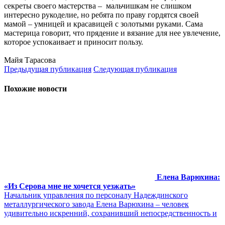
секреты своего мастерства – мальчишкам не слишком
интересно рукоделие, но ребята по праву гордятся своей
мамой – умницей и красавицей с золотыми руками. Сама
мастерица говорит, что прядение и вязание для нее увлечение,
которое успокаивает и приносит пользу.
Майя Тарасова
Предыдущая публикация
Следующая публикация
Похожие новости
Елена Варюхина:
«Из Серова мне не хочется уезжать»
Начальник управления по персоналу Надеждинского
металлургического завода Елена Варюхина – человек
удивительно искренний, сохранивший непосредственность и