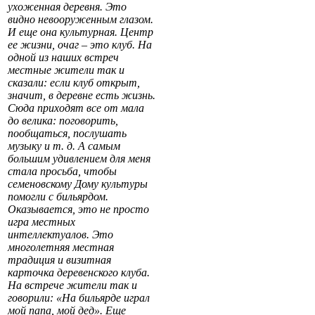
ухоженная деревня. Это
видно невооруженным глазом.
И еще она культурная. Центр
ее жизни, очаг – это клуб. На
одной из наших встреч
местные жители так и
сказали: если клуб открыт,
значит, в деревне есть жизнь.
Сюда приходят все от мала
до велика: поговорить,
пообщаться, послушать
музыку и т. д. А самым
большим удивлением для меня
стала просьба, чтобы
семеновскому Дому культуры
помогли с бильярдом.
Оказывается, это не просто
игра местных
интеллектуалов. Это
многолетняя местная
традиция и визитная
карточка деревенского клуба.
На встрече жители так и
говорили: «На бильярде играл
мой папа, мой дед». Еще