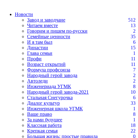
Новости
Завод и заводчане
512
Читаем вместе
13
Говорим и пишем по-русски
2
Семейные ценности
35
И я там был
6
Династии
15
Глава семьи
1
Профи
11
Возраст открытий
11
Формула профсоюза
7
Народный герой завода
2
Автоледи
2
Инженериада УГМК
8
Народный герой завода-2021
10
Стальная Снегурочка
6
Диалог культур
33
Инженерная школа УГМК
1
Ваше право
8
За нами будущее
1
Классная работа
18
Крепкая семья
22
Большая жизнь: простые правила
0