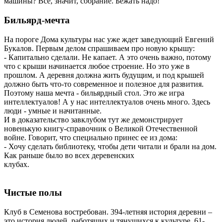
машины? Все, значит, собрание. Бежать надо!
Бильярд-мечта
На пороге Дома культуры нас уже ждет заведующий Евгений
Букалов. Первым делом спрашиваем про новую крышу:
- Капитально сделали. Не капает. А это очень важно, потому
что с крыши начинается любое строение. Но это уже в
прошлом. А деревня должна жить будущим, и под крышей
должно быть что-то современное и полезное для развития.
Поэтому наша мечта - бильярдный стол. Это же игра
интеллектуалов! А у нас интеллектуалов очень много. Здесь
люди - умные и начитанные.
И в доказательство завклубом тут же демонстрирует
новенькую книгу-справочник о Великой Отечественной
войне. Говорит, что специально принес ее из дома:
- Хочу сделать библиотеку, чтобы дети читали и брали на дом.
Как раньше было во всех деревенских
клубах.
Чистые полы
Клуб в Семенова востребован. 394-летняя история деревни –
это история людей, работящих и тянущихся к культуре. 61-