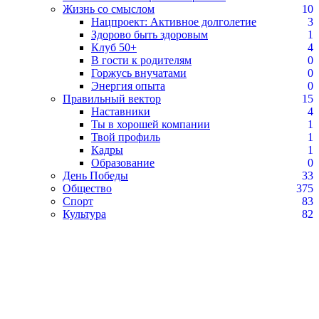
Жизнь со смыслом
10
Нацпроект: Активное долголетие
3
Здорово быть здоровым
1
Клуб 50+
4
В гости к родителям
0
Горжусь внучатами
0
Энергия опыта
0
Правильный вектор
15
Наставники
4
Ты в хорошей компании
1
Твой профиль
1
Кадры
1
Образование
0
День Победы
33
Общество
375
Спорт
83
Культура
82