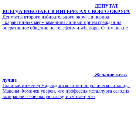
ДЕПУТАТ
ВСЕГДА РАБОТАЕТ В ИНТЕРЕСАХ СВОЕГО ОКРУГА
Депутаты второго избирательного округа в период
«карантинных мер» заменили личный прием граждан на
оперативное общение по телефону и whatsapp. О том, какие
Желание жить
лучше
Главный инженер Надеждинского металлургического завода
Максим Фомичев уверен, что профессия металлурга сегодня
возвращает себе былую славу, и считает, что