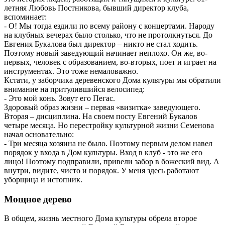
летняя Любовь Постникова, бывший директор клуба,
вспоминает:
- О! Мы тогда ездили по всему району с концертами. Народу
на клубных вечерах было столько, что не протолкнуться. До
Евгения Букалова был директор – никто не стал ходить.
Поэтому новый заведующий начинает неплохо. Он же, во-
первых, человек с образованием, во-вторых, поет и играет на
инструментах. Это тоже немаловажно.
Кстати, у заборчика деревенского Дома культуры мы обратили
внимание на притулившийся велосипед:
- Это мой конь. Зовут его Пегас.
Здоровый образ жизни – первая «визитка» заведующего.
Вторая – дисциплина. На своем посту Евгений Букалов
четыре месяца. Но перестройку культурной жизни Семенова
начал основательно:
- Три месяца хозяина не было. Поэтому первым делом навел
порядок у входа в Дом культуры. Вход в клуб - это же его
лицо! Поэтому подправили, привели забор в божеский вид. А
внутри, видите, чисто и порядок. У меня здесь работают
уборщица и истопник.
Мощное дерево
В общем, жизнь местного Дома культуры обрела второе