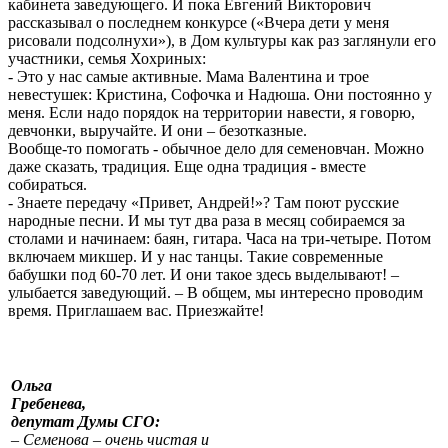
кабинета заведующего. И пока Евгений Викторович
рассказывал о последнем конкурсе («Вчера дети у меня
рисовали подсолнухи»), в Дом культуры как раз заглянули его
участники, семья Хохриных:
- Это у нас самые активные. Мама Валентина и трое
невестушек: Кристина, Софочка и Надюша. Они постоянно у
меня. Если надо порядок на территории навести, я говорю,
девчонки, выручайте. И они – безотказные.
Вообще-то помогать - обычное дело для семеновчан. Можно
даже сказать, традиция. Еще одна традиция - вместе
собираться.
- Знаете передачу «Привет, Андрей!»? Там поют русские
народные песни. И мы тут два раза в месяц собираемся за
столами и начинаем: баян, гитара. Часа на три-четыре. Потом
включаем микшер. И у нас танцы. Такие современные
бабушки под 60-70 лет. И они такое здесь выделывают! –
улыбается заведующий. – В общем, мы интересно проводим
время. Приглашаем вас. Приезжайте!
Ольга
Гребенева,
депутат Думы СГО:
– Семенова – очень чистая и