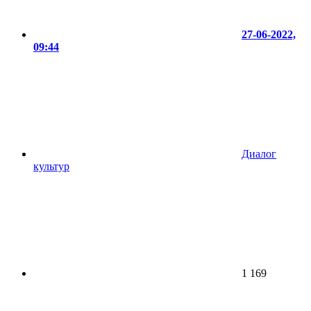
27-06-2022,
09:44
Диалог
культур
1 169