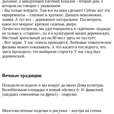
дыхание, а заведующий Евгений Букалов – второй дом, о
котором он говорит с уважением:
- Вы только войдите. Там все на века сделано! Сейчас вот эти
евроремонты – хлипкие и хрупкие. Дышать невозможно,
химия. А тут все – деревянное натуральное. Посмотрите,
какое все мощное: крепкие сиденья, двери.
Лично все потрогав, мы удостоверились в «крепком» подходе
не только к «старине», но и к культурной жизни деревенских.
Местный зрительный зал на 80 мест здесь не пустует:
- Вот экран. У нас сеансы проводятся. Любимые тематические
фильмы можно показывать. А что касается последнего, что
здесь проходило, это выбирали старосту. У нас сход был
деревенский.
Вечные традиции
Походили-исходили и мы вокруг да около Дома культуры.
Волейбольная площадка и новый обелиск (с 41 фамилией
ушедших семеновчан на фронт) – снаружи.
Многочисленные поделки и рисунки – внутри на стенах