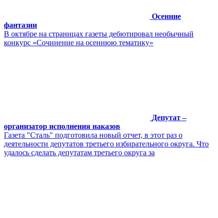
Осенние
фантазии
В октябре на страницах газеты дебютировал необычный
конкурс «Сочинение на осеннюю тематику»
Депутат –
организатор исполнения наказов
Газета "Сталь" подготовила новый отчет, в этот раз о
деятельности депутатов третьего избирательного округа. Что
удалось сделать депутатам третьего округа за