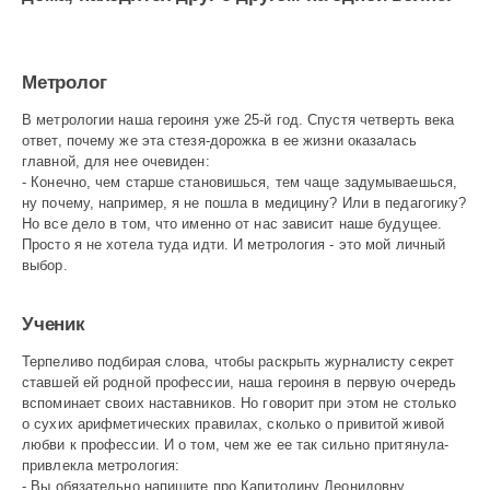
955
Метролог
В метрологии наша героиня уже 25-й год. Спустя четверть века
ответ, почему же эта стезя-дорожка в ее жизни оказалась
главной, для нее очевиден:
- Конечно, чем старше становишься, тем чаще задумываешься,
ну почему, например, я не пошла в медицину? Или в педагогику?
Но все дело в том, что именно от нас зависит наше будущее.
Просто я не хотела туда идти. И метрология - это мой личный
выбор.
Ученик
Терпеливо подбирая слова, чтобы раскрыть журналисту секрет
ставшей ей родной профессии, наша героиня в первую очередь
вспоминает своих наставников. Но говорит при этом не столько
о сухих арифметических правилах, сколько о привитой живой
любви к профессии. И о том, чем же ее так сильно притянула-
привлекла метрология:
- Вы обязательно напишите про Капитолину Леонидовну