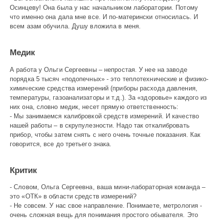
Осинцеву! Она была у нас начальником лаборатории. Потому
что именно она дала мне все. И по-матерински относилась. И
всем азам обучила. Душу вложила в меня.
Медик
А работа у Ольги Сергеевны – непростая. У нее на заводе
порядка 5 тысяч «подопечных» - это теплотехнические и физико-
химические средства измерений (приборы расхода давления,
температуры, газоанализаторы и т.д.). За «здоровье» каждого из
них она, словно медик, несет прямую ответственность:
- Мы занимаемся калибровкой средств измерений. И качество
нашей работы – в скрупулезности. Надо так откалибровать
прибор, чтобы затем снять с него очень точные показания. Как
говорится, все до третьего знака.
Критик
- Словом, Ольга Сергеевна, ваша мини-лабораторная команда –
это «ОТК» в области средств измерений?
- Не совсем. У нас свое направление. Понимаете, метрология -
очень сложная вещь для понимания простого обывателя. Это