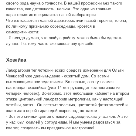
своего рода наука о точности. В нашей профессии без такого
качества, как дотошность, нельзя. Это одна из главных
характеристик специалиста нашей лаборатории.
Что же касается главной характеристики нашей героини, то она,
по личному признанию собеседницы, кроется в
самокритичности:
- Я всегда думаю, что любую работу можно было бы сделать
лучше. Поэтому часто «копаюсь» внутри себя.
Хозяйка
Лаборатория теплотехнических средств измерений для Ольги
Ченцовой уже давным-давно - обжитый дом. Со всеми
вытекающими последствиями. Во-первых, она тут самая
настоящая «хозяйка» (уже 14 лет руководит коллективом из
четырех человек). Во-вторых, этот небольшой кабинет на втором
этаже центральной лаборатории метрологии, как у настоящей
хозяйки, уютен. Он пестрит зеленью, цветастой фотогалереей и
золотисто-серой гирляндой шаров под потолком:
- Вот это снимки цветов с наших садоводческих участков. А это
у нас был юбилей у сотрудницы. И мы умеем радоваться за
коллег, создавать им праздничное настроение!