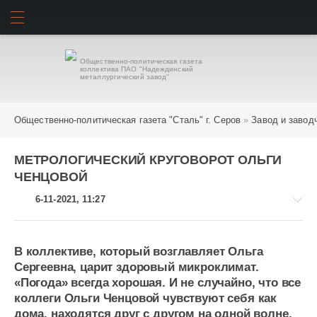
ИСКАТЬ
ВОЙТИ
Общественно-политическая газета
коллектива ПАО "Надеждинский
металлургический завод"
Общественно-политическая газета "Сталь" г. Серов
»
Завод и завод
МЕТРОЛОГИЧЕСКИЙ КРУГОВОРОТ ОЛЬГИ
ЧЕНЦОВОЙ
6-11-2021, 11:27
В коллективе, который возглавляет Ольга
Сергеевна, царит здоровый микроклимат.
Завод
«Погода» всегда хорошая. И не случайно, что все
и
коллеги Ольги Ченцовой чувствуют себя как
заводчане
дома, находятся друг с другом на одной волне.