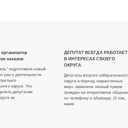
– организатор
ДЕПУТАТ ВСЕГДА РАБОТАЕТ
ия наказов
В ИНТЕРЕСАХ СВОЕГО
ОКРУГА
таль" подготовила новый
тот раз о деятельности
Депутаты второго избирательног
 третьего
округа в период «карантинных
ного округа. Что
мер» заменили личный прием
делать депутатам
граждан на оперативное общени
круга за
по телефону и whatsapp. О том,
какие