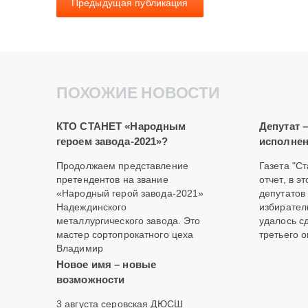
Предыдущая публикация
ПОХОЖИЕ НОВОСТИ
КТО СТАНЕТ «Народным
Депутат 
героем завода-2021»?
исполнен
Продолжаем представление
Газета "С
претендентов на звание
отчет, в э
«Народный герой завода-2021»
депутатов
Надеждинского
избиратель
металлургического завода. Это
удалось с
мастер сортопрокатного цеха
третьего о
Владимир
Новое имя – новые
возможности
3 августа серовская ДЮСШ