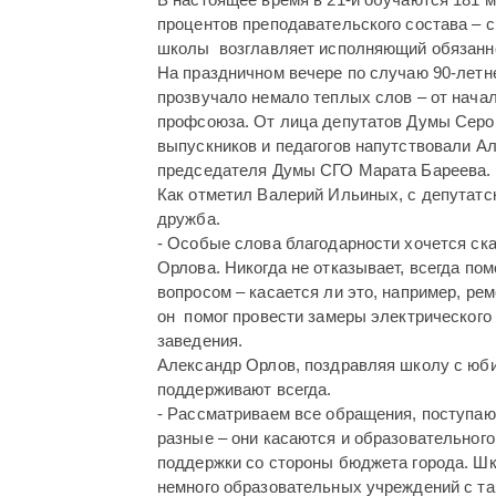
процентов преподавательского состава –
школы возглавляет исполняющий обязанн
На праздничном вечере по случаю 90-летне
прозвучало немало теплых слов – от нача
профсоюза. От лица депутатов Думы Серов
выпускников и педагогов напутствовали А
председателя Думы СГО Марата Бареева.
Как отметил Валерий Ильиных, с депутат
дружба.
- Особые слова благодарности хочется ска
Орлова. Никогда не отказывает, всегда п
вопросом – касается ли это, например, ре
он помог провести замеры электрического 
заведения.
Александр Орлов, поздравляя школу с юби
поддерживают всегда.
- Рассматриваем все обращения, поступаю
разные – они касаются и образовательного
поддержки со стороны бюджета города. Шк
немного образовательных учреждений с та