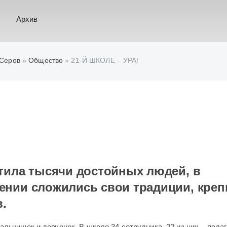
Архив
 Серов
»
Общество
» 21-Й ШКОЛЕ – УРА!
тила тысячи достойных людей, в
ении сложились свои традиции, креп
в.
льчишек и девчонок. В школе 34 сотрудника. 22 из них – педаг