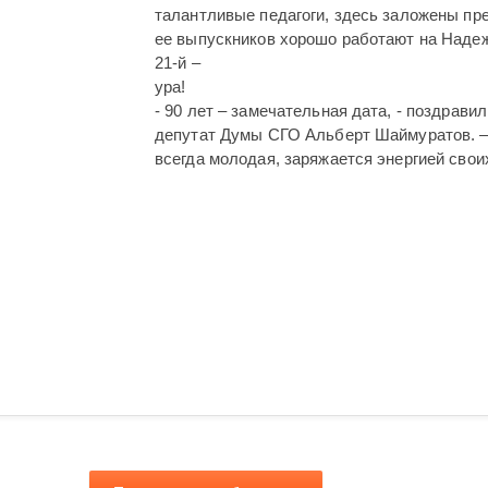
талантливые педагоги, здесь заложены п
ее выпускников хорошо работают на Надеж
21-й –
ура!
- 90 лет – замечательная дата, - поздрав
депутат Думы СГО Альберт Шаймуратов. – 
всегда молодая, заряжается энергией свои