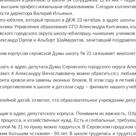
 с высшим профессиональным образованием. Сегодня коллекти
ости директора Валерий Ильиных.
го юбилея, который прошел в ДКЖ 23 октяб­ря, в адрес школы
льника Управления образования СГО Александра Колганова, кол
ского городского округа школу-юбиляршу, нынешних учеников
лександр Орлов и Альберт Шаймуратов, зачитавший поздравле
ским корпусом серовской Думы школу № 21 связывает многоле
зать в адрес депутата Думы Серовского городского округа Ал
оможет. К Александру Вячеславовичу можно обратиться с любым
монта кровли или замены оконных блоков. В этом году в летний
сопротивления в школе и детском саду – филиа­ле нашего учеб
лейной датой, отметил, что образовательное учреждение деп
щие в адрес депутатского корпуса. Понимаем их важность. О
 процесса, и хозяйственных нужд. Есть и глобальные, требую
олой № 21 по праву можно гордиться. В Серовском городском 
ким большим «стажем» - 90 лет. В школе трудились и трудятся