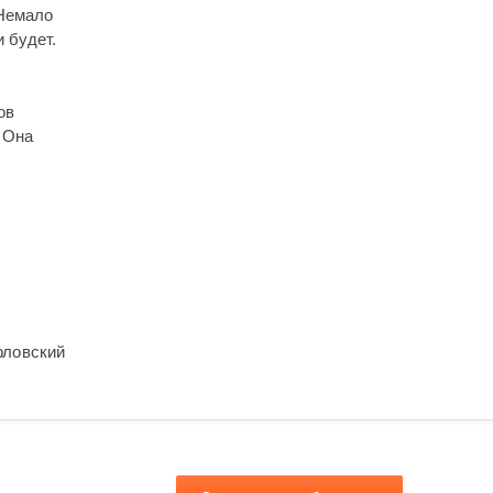
 Немало
 будет.
ов
 Она
рловский