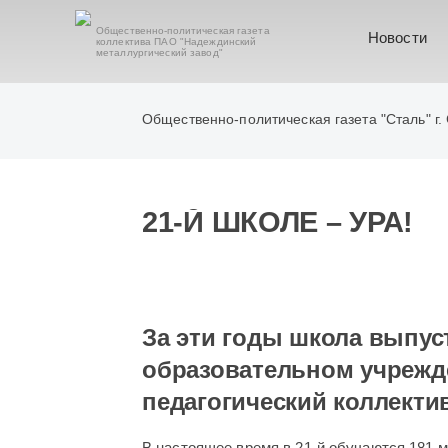
Общественно-политическая газета
Новости
коллектива ПАО "Надеждинский
металлургический завод"
Общественно-политическая газета "Сталь" г.
21-Й ШКОЛЕ – УРА!
За эти годы школа выпус
образовательном учрежд
педагогический коллекти
В настоящее время в 21-й обучаются 181 ма