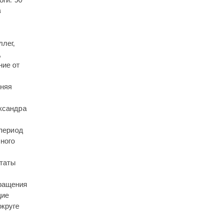
в
лег,
,
ние от
тняя
ександра
 период
ного
утаты
бращения
щие
округе