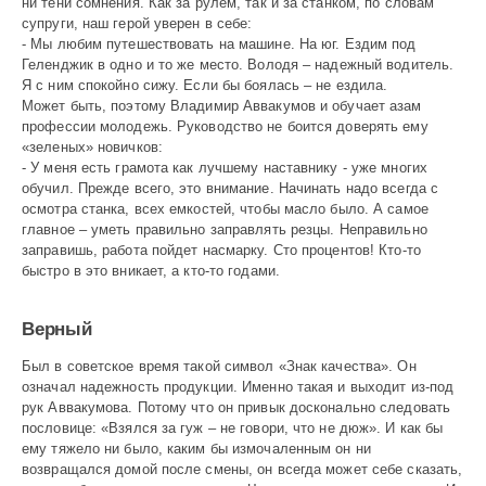
ни тени сомнения. Как за рулем, так и за станком, по словам
супруги, наш герой уверен в себе:
- Мы любим путешествовать на машине. На юг. Ездим под
Геленджик в одно и то же место. Володя – надежный водитель.
Я с ним спокойно сижу. Если бы боялась – не ездила.
Может быть, поэтому Владимир Аввакумов и обучает азам
профессии молодежь. Руководство не боится доверять ему
«зеленых» новичков:
- У меня есть грамота как лучшему наставнику - уже многих
обучил. Прежде всего, это внимание. Начинать надо всегда с
осмотра станка, всех емкостей, чтобы масло было. А самое
главное – уметь правильно заправлять резцы. Неправильно
заправишь, работа пойдет насмарку. Сто процентов! Кто-то
быстро в это вникает, а кто-то годами.
Верный
Был в советское время такой символ «Знак качества». Он
означал надежность продукции. Именно такая и выходит из-под
рук Аввакумова. Потому что он привык досконально следовать
пословице: «Взялся за гуж – не говори, что не дюж». И как бы
ему тяжело ни было, каким бы измочаленным он ни
возвращался домой после смены, он всегда может себе сказать,