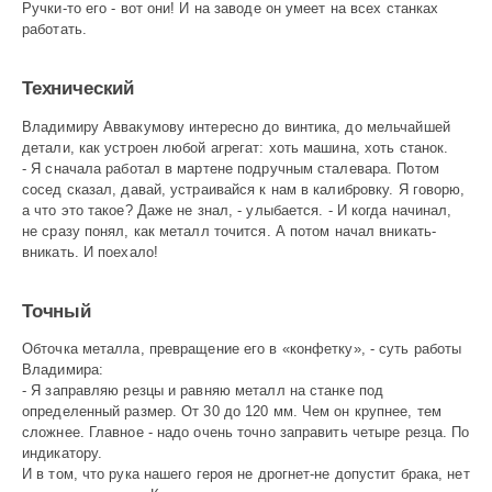
Ручки-то его - вот они! И на заводе он умеет на всех станках
работать.
Технический
Владимиру Аввакумову интересно до винтика, до мельчайшей
детали, как устроен любой агрегат: хоть машина, хоть станок.
- Я сначала работал в мартене подручным сталевара. Потом
сосед сказал, давай, устраи­вайся к нам в калибровку. Я говорю,
а что это такое? Даже не знал, - улыбается. - И когда начинал,
не сразу понял, как металл точится. А потом начал вникать-
вникать. И поехало!
Точный
Обточка металла, превращение его в «конфетку», - суть работы
Владимира:
- Я заправляю резцы и равняю металл на станке под
определенный размер. От 30 до 120 мм. Чем он крупнее, тем
сложнее. Главное - надо очень точно заправить четыре резца. По
индикатору.
И в том, что рука нашего героя не дрогнет-не допустит брака, нет