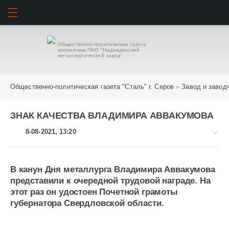
ИСКАТЬ
ВОЙТИ
Общественно-политическая газета
коллектива ПАО "Надеждинский
металлургический завод"
Общественно-политическая газета "Сталь" г. Серов
»
Завод и завод
ЗНАК КАЧЕСТВА ВЛАДИМИРА АВВАКУМОВА
8-08-2021, 13:20
В канун Дня металлурга Владимира Аввакумова
представили к очередной трудовой награде. На
Завод
этот раз он удостоен Почетной грамоты
и
губернатора Свердловской области.
заводчане
761