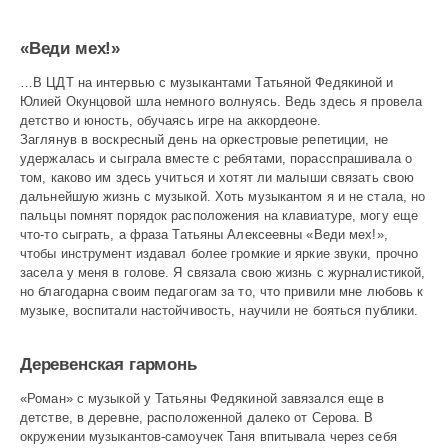
«Веди мех!»
…В ЦДТ на интервью с музыкантами Татьяной Федякиной и
Юлией Окунцовой шла немного волнуясь. Ведь здесь я провела
детство и юность, обучаясь игре на аккордеоне.
Заглянув в воскресный день на оркестровые репетиции, не
удержалась и сыграла вместе с ребятами, порасспрашивала о
том, каково им здесь учиться и хотят ли малыши связать свою
дальнейшую жизнь с музыкой. Хоть музыкантом я и не стала, но
пальцы помнят порядок расположения на клавиатуре, могу еще
что-то сыграть, а фраза Татьяны Алексеевны «Веди мех!»,
чтобы инструмент издавал более громкие и яркие звуки, прочно
засела у меня в голове. Я связала свою жизнь с журналистикой,
но благодарна своим педагогам за то, что привили мне любовь к
музыке, воспитали настойчивость, научили не бояться публики.
Деревенская гармонь
«Роман» с музыкой у Татьяны Федякиной завязался еще в
детстве, в деревне, расположенной далеко от Серова. В
окружении музыкантов-самоучек Таня впитывала через себя