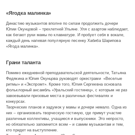
«Ягодка малинка»
Династию музыкантов вполне по силам продолжить дочери
Юлии Окунцовой – трехлетней Ульяне. Уля с азартом наблюдает,
как бегают руки мамы по клавиатуре. И пробует себя в вокале,
каждый день напевая популярную песенку Хабиба Шарипова
«Ягода малинка».
Грани таланта
Помимо ежедневной преподавательской деятельности, Татьяна
Федякина и Юлия Окунцова руководят оркестрами «Веселые
ритмы» и «Экспромт». Кроме того, Юлия Сергеевна основала
фольклорный ансамбль «Уральский гостинец», с которым не раз
завоевывали призовые места в различных фестивалях и
конкурсах.
Творческих планов и задумок у мамы и дочери немало. Одна из
них – организовать творческую гостиную, где примут участие
различные коллективы, учащиеся и выпускники. Это непросто,
но обязательно запомнится всем – и самим музыкантам и тем,
кто придет на выступление.