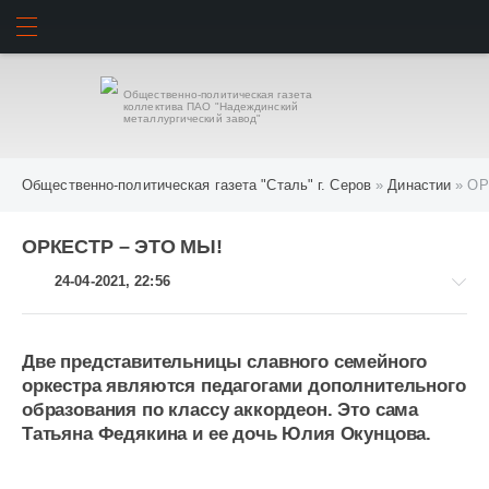
ИСКАТЬ
ВОЙТИ
Общественно-политическая газета
коллектива ПАО "Надеждинский
металлургический завод"
Общественно-политическая газета "Сталь" г. Серов
»
Династии
» ОР
ОРКЕСТР – ЭТО МЫ!
24-04-2021, 22:56
Две представительницы славного семейного
оркестра являются педагогами дополнительного
Династии
образования по классу аккордеон. Это сама
1
Татьяна Федякина и ее дочь Юлия Окунцова.
234