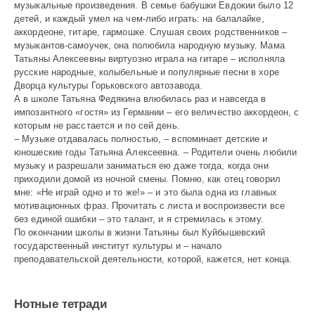
музыкальные произведения. В семье бабушки Евдокии было 12
детей, и каждый умел на чем-либо играть: на балалайке,
аккордеоне, гитаре, гармошке. Слушая своих родственников –
музыкантов-самоучек, она полюбила народную музыку. Мама
Татьяны Алексеевны виртуозно играла на гитаре – исполняла
русские народные, колыбельные и популярные песни в хоре
Дворца культуры Горьковского автозавода.
А в школе Татьяна Федякина влюбилась раз и навсегда в
импозантного «гостя» из Германии – его величество аккордеон, с
которым не расстается и по сей день.
– Музыке отдавалась полностью, – вспоминает детские и
юношеские годы Татьяна Алексеевна. – Родители очень любили
музыку и разрешали заниматься ею даже тогда, когда они
приходили домой из ночной смены. Помню, как отец говорил
мне: «Не играй одно и то же!» – и это была одна из главных
мотивационных фраз. Прочитать с листа и воспроизвести все
без единой ошибки – это талант, и я стремилась к этому.
По окончании школы в жизни Татьяны был Куйбышевский
государственный институт культуры и – начало
преподавательской деятельности, которой, кажется, нет конца.
Нотные тетради