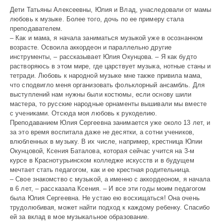
Дети Татьяны Алексеевны, Юлия и Влад, унаследовали от мамы
любовь к музыке. Более того, дочь по ее примеру стала
преподавателем.
– Как и мама, я начала заниматься музыкой уже в осознанном
возрасте. Освоила аккордеон и параллельно другие
инструменты, – рассказывает Юлия Окунцова. – Я как будто
растворяюсь в этом мире, где царствует музыка, нотные станы и
тетради. Любовь к народной музыке мне также привила мама,
что сподвигло меня организовать фольклорный ансамбль. Для
выступлений нам нужны были костюмы, если основу шили
мастера, то русские народные орнаменты вышивали мы вместе
с учениками. Отсюда моя любовь к рукоделию.
Преподаванием Юлия Сергеевна занимается уже около 13 лет, и
за это время воспитала даже не десятки, а сотни учеников,
влюбленных в музыку. В их числе, например, крестница Юлии
Окунцовой, Ксения Баталова, которая сейчас учится на 3-м
курсе в Краснотурьинском колледже искусств и в будущем
мечтает стать педагогом, как и ее крестная родительница.
– Свое знакомство с музыкой, а именно с аккордеоном, я начала
в 6 лет, – рассказала Ксения. – И все эти годы моим педагогом
была Юлия Сергеевна. Не устаю ею восхищаться! Она очень
трудолюбивая, может найти подход к каждому ребенку. Спасибо
ей за вклад в мое музыкальное образование.