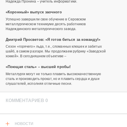
Надежда Пронина – учитель информатики.
«Коронный» выпуск заочного
Успешно завершили свое обучение в Серовском
металлургическом техникуме десять работников
Надеждинского металлургического завода.
Дмитрий Просветов: «Я готов биться за команду!»
Сезон «горячего» льда, т.е., сломанных клюшек и забитых
шайб, в самом разгаре. Мы продолжаем рубрику «Заводской
хоккей». В сегодняшнем объективе –
«Поющая сталь» – высшей пробы!
Металлурги могут не только плавить высококачественную
сталь и производить прокат, но и плавить сердца и души
слушателей, исполняя отличные песни.
КОММЕНТАРИЕВ 0
НОВОСТИ