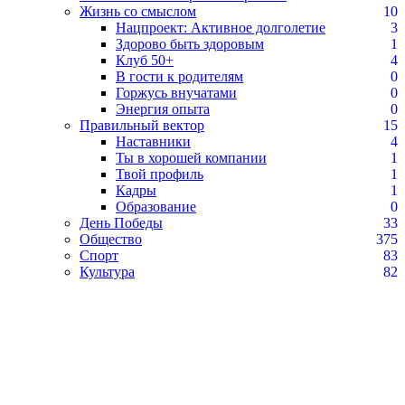
Жизнь со смыслом
10
Нацпроект: Активное долголетие
3
Здорово быть здоровым
1
Клуб 50+
4
В гости к родителям
0
Горжусь внучатами
0
Энергия опыта
0
Правильный вектор
15
Наставники
4
Ты в хорошей компании
1
Твой профиль
1
Кадры
1
Образование
0
День Победы
33
Общество
375
Спорт
83
Культура
82