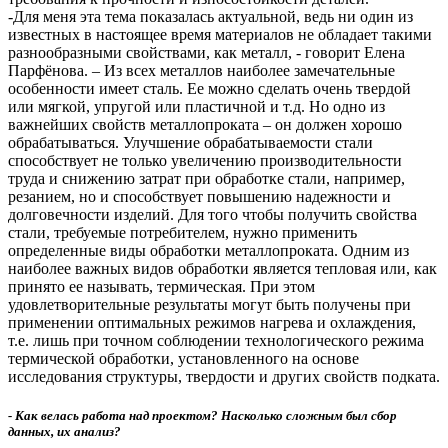
-Для меня эта тема показалась актуальной, ведь ни один из
известных в настоящее время материалов не обладает такими
разнообразными свойствами, как металл, - говорит Елена
Парфёнова. – Из всех металлов наиболее замечательные
особенности имеет сталь. Ее можно сделать очень твердой
или мягкой, упругой или пластичной и т.д. Но одно из
важнейших свойств металлопроката – он должен хорошо
обрабатываться. Улучшение обрабатываемости стали
способствует не только увеличению производительности
труда и снижению затрат при обработке стали, например,
резанием, но и способствует повышению надежности и
долговечности изделий. Для того чтобы получить свойства
стали, требуемые потребителем, нужно применить
определенные виды обработки металлопроката. Одним из
наиболее важных видов обработки является тепловая или, как
принято ее называть, термическая. При этом
удовлетворительные результаты могут быть получены при
применении оптимальных режимов нагрева и охлаждения,
т.е. лишь при точном соблюдении технологического режима
термической обработки, установленного на основе
исследования структуры, твердости и других свойств подката.
- Как велась работа над проектом? Насколько сложным был сбор
данных, их анализ?