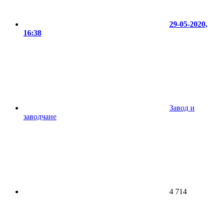
29-05-2020,
16:38
Завод и
заводчане
4 714