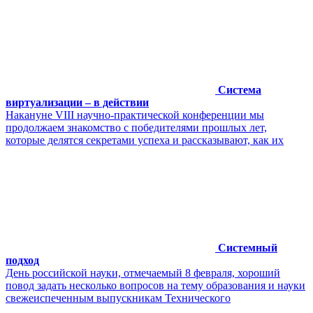
Система
виртуализации – в действии
Накануне VIII научно-практической конференции мы
продолжаем знакомство с победителями прошлых лет,
которые делятся секретами успеха и рассказывают, как их
Системный
подход
День российской науки, отмечаемый 8 февраля, хороший
повод задать несколько вопросов на тему образования и науки
свежеиспеченным выпускникам Технического