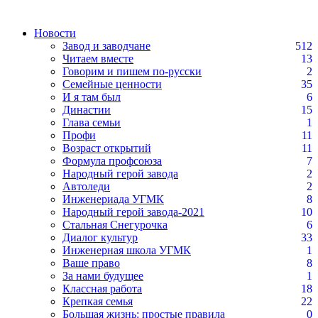
Новости
Завод и заводчане
512
Читаем вместе
13
Говорим и пишем по-русски
2
Семейные ценности
35
И я там был
6
Династии
15
Глава семьи
1
Профи
11
Возраст открытий
11
Формула профсоюза
7
Народный герой завода
2
Автоледи
2
Инженериада УГМК
8
Народный герой завода-2021
10
Стальная Снегурочка
6
Диалог культур
33
Инженерная школа УГМК
1
Ваше право
8
За нами будущее
1
Классная работа
18
Крепкая семья
22
Большая жизнь: простые правила
0