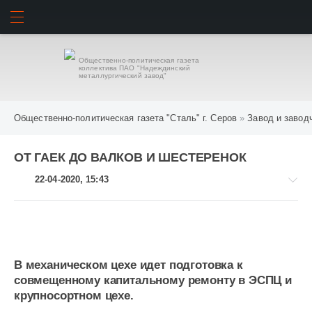
ИСКАТЬ
ВОЙТИ
Общественно-политическая газета
коллектива ПАО "Надеждинский
металлургический завод"
Общественно-политическая газета "Сталь" г. Серов
»
Завод и завод
ОТ ГАЕК ДО ВАЛКОВ И ШЕСТЕРЕНОК
22-04-2020, 15:43
Завод
В механическом цехе идет подготовка к
и
совмещенному капитальному ремонту в ЭСПЦ и
заводчане
крупносортном цехе.
1