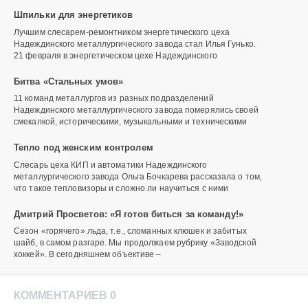
Шпильки для энергетиков
Лучшим слесарем-ремонтником энергетического цеха
Надеждинского металлургического завода стал Илья Гунько.
21 февраля в энергетическом цехе Надеж­динского
Битва «Стальных умов»
11 команд металлургов из разных подразделений
Надеждинского металлургического завода померялись своей
смекалкой, историческими, музыкальными и техническими
Тепло под женским контролем
Слесарь цеха КИП и автоматики Надеждинского
металлургического завода Ольга Бочкарева рассказала о том,
что такое тепловизоры и сложно ли научиться с ними
Дмитрий Просветов: «Я готов биться за команду!»
Сезон «горячего» льда, т.е., сломанных клюшек и забитых
шайб, в самом разгаре. Мы продолжаем рубрику «Заводской
хоккей». В сегодняшнем объективе –
КОММЕНТАРИЕВ 0