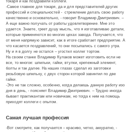
токаря и как поздравили коллеги.
-Самое главное для токаря, да и для представителей других
профессий и специальностей - стремление делать свою работу
качественно и основательно, - говорит Владимир Дмитриевич. –
А еще важно получать от работы удовлетворение. Мне это
удается. Знаете, греет душу мысль, что я изготавливаю детали,
которые применяются во многих цехах завода. Получается, что
от меня напрямую зависит, как в итоге сработает предприятие. А
что касается поздравлений, то они посыпались с самого утра.
Ну и я в долгу не остался – угостил коллег тортом.
На своем станке Владимир Кулаков может изготовить если не
все, то многое: шпильки, гайки, втулки, крепежный элемент,
болты и так далее. На наших глазах сделал из заготовки
резьбовую шпильку, с двух сторон которой завинтил по две
гайки.
-Это не так сложно, особенно, когда делаешь данную работу изо
дня в день, - поясняет Владимир Дмитриевич. – Трудно иногда
бывает практикантам или новичкам, но тогда к ним на помощь
приходят коллеги с опытом.
Самая лучшая профессия
-Вот смотрите, как получается – красиво, четко, аккуратно, -