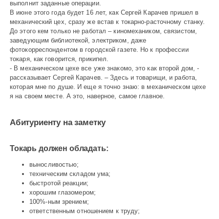
выполнит заданные операции.
В июне этого года будет 16 лет, как Сергей Карачев пришел в
механический цех, сразу же встав к токарно-расточному станку.
До этого кем только не работал – киномехаником, связистом,
заведующим библиотекой, электриком, даже
фотокорреспондентом в городской газете. Но к профессии
токаря, как говорится, прикипел.
- В механическом цехе все уже знакомо, это как второй дом, -
рассказывает Сергей Карачев. – Здесь и товарищи, и работа,
которая мне по душе. И еще я точно знаю: в механическом цехе
я на своем месте. А это, наверное, самое главное.
Абитуриенту на заметку
Токарь должен обладать:
выносливостью;
техническим складом ума;
быстротой реакции;
хорошим глазомером;
100%-ным зрением;
ответственным отношением к труду;