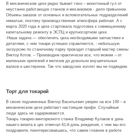
510
В механическом цехе редко бывает тихо – монотонный гул от
неустанно работающих станков и механизмов - дело привычное.
Объемы заказов от основных и вспомогательных подразделений
немалые, поэтому производственная атмосфера рабочая. А с
марта 2020 года в цехе стартовала подготовка к совмещенному
капитальному ремонту в ЭСПЦ и крупносортном цехе.
-Наша задача — обеспечить цеха необходимыми запчастями и
деталями, с чем токари успешно справляются, - небольшую
экскурсию по станочному парку проводит старший мастер смены
Виктор Котов. – Производим практически все, что можем – от
маленьких крепежей и метизов до довольно внушительных
валков и шестеренок. Так что заводских коллег мы не подведем.
Торт для токарей
В своих подчиненных Виктор Васильевич уверен на все 100 – в
механическом цехе работают настоящие профи. Случайные
люди здесь не задерживаются.
Токарь токарно-винторезного станка Владимир Кулаков в день
нашего визита в цех отмечал 61-й день рождения, с чем мы его
поздравили, поинтересовавшись, что самое главное в работе