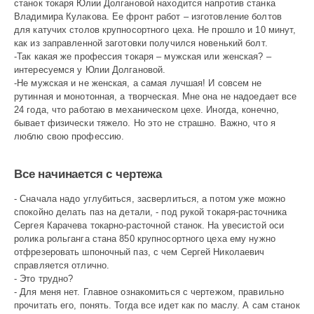
станок токаря Юлии Долгановой находится напротив станка
Владимира Кулакова. Ее фронт работ – изготовление болтов
для катучих столов крупносортного цеха. Не прошло и 10 минут,
как из заправленной заготовки получился новенький болт.
-Так какая же профессия токаря – мужская или женская? –
интересуемся у Юлии Долгановой.
-Не мужская и не женская, а самая лучшая! И совсем не
рутинная и монотонная, а творческая. Мне она не надоедает все
24 года, что работаю в механическом цехе. Иногда, конечно,
бывает физически тяжело. Но это не страшно. Важно, что я
люблю свою профессию.
Все начинается с чертежа
- Сначала надо углубиться, засверлиться, а потом уже можно
спокойно делать паз на детали, - под рукой токаря-расточника
Сергея Карачева токарно-расточной станок. На увесистой оси
ролика рольганга стана 850 крупносортного цеха ему нужно
отфрезеровать шпоночный паз, с чем Сергей Николаевич
справляется отлично.
- Это трудно?
- Для меня нет. Главное ознакомиться с чертежом, правильно
прочитать его, понять. Тогда все идет как по маслу. А сам станок