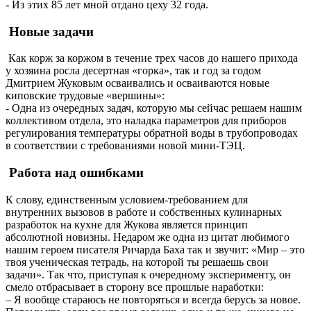
- Из этих 85 лет мной отдано цеху 32 года.
Новые задачи
Как корж за коржом в течение трех часов до нашего прихода
у хозяина росла десертная «горка», так и год за годом
Дмитрием Жуковым осваивались и осваиваются новые
киповские трудовые «вершины»:
- Одна из очередных задач, которую мы сейчас решаем нашим
коллективом отдела, это наладка параметров для приборов
регулирования температуры обратной воды в трубопроводах
в соответствии с требованиями новой мини-ТЭЦ.
Работа над ошибками
К слову, единственным условием-требованием для
внутренних вызовов в работе и собственных кулинарных
разработок на кухне для Жукова является принцип
абсолютной новизны. Недаром же одна из цитат любимого
нашим героем писателя Ричарда Баха так и звучит: «Мир – это
твоя ученическая тет­радь, на которой ты решаешь свои
задачи». Так что, приступая к очередному эксперименту, он
смело отбрасывает в сторону все прошлые наработки:
– Я вообще стараюсь не повторяться и всегда берусь за новое.