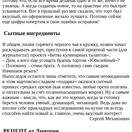
Потому что, если все время делаешь одно и то же, ничего не
узнаешь. А когда создаешь новое, то на практике это быстрее
усваивается. Вот в прошлый раз мне сказали, что торт был
вкусный, но оформление желало лучшего. Поэтому сейчас
еще цифры начертим и свои ошибки исправим!
Сытные ингредиенты
В общем, налив горячего черного чая в кружку, хозяин начал
раскладывать десерт, приступив к самой приятной части (для
журналиста!) проекта «Битва кулинарных талантов».
– Дим, а кого еще угощать будешь тортом «Юбилейный»?
– Половину – семье брата. А половину сами съедим.
Начинаем резать?
Напоследок остается лишь отметить, что самым неожиданным
в этом мартовско-сладком «подарке» оказался сытный
привкус грецких орехов (как известно, любые орехи полезны
и питательны за счет полиненасыщенных жиров). Ну а самым
важным – мысль, что, как же это хорошо, когда за готовку
берется человек умный, думающий, читающий. Ведь даже во
вполне себе прикладных исследованиях на кухне он всегда
способен найти новый и, главное, очень вкусный интерес!
Сергей Механошин
РЕЦЕПТ от Дмитрия