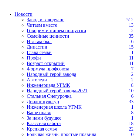
Новости
Завод и заводчане
512
Читаем вместе
13
Говорим и пишем по-русски
2
Семейные ценности
35
И я там был
6
Династии
15
Глава семьи
1
Профи
11
Возраст открытий
11
Формула профсоюза
7
Народный герой завода
2
Автоледи
2
Инженериада УГМК
8
Народный герой завода-2021
10
Стальная Снегурочка
6
Диалог культур
33
Инженерная школа УГМК
1
Ваше право
8
За нами будущее
1
Классная работа
18
Крепкая семья
22
Большая жизнь: простые правила
0