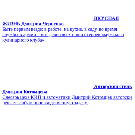
ВКУСНАЯ
ЖИЗНЬ Дмитрия Черненко
Быть первым везде: в работе, на кухне, в саду, во время
службы в армии – вот девиз всех наших героев «мужского
кулинарного клуба».
Авторский стиль
Дмитрия Котомцева
Слесарь цеха КИП и автоматики Дмитрий Котомцев авторски
решает любую производственную задачу.