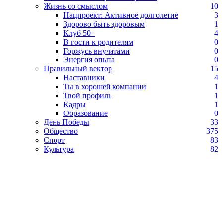
Жизнь со смыслом
10
Нацпроект: Активное долголетие
3
Здорово быть здоровым
1
Клуб 50+
4
В гости к родителям
0
Горжусь внучатами
0
Энергия опыта
0
Правильный вектор
15
Наставники
4
Ты в хорошей компании
1
Твой профиль
1
Кадры
1
Образование
0
День Победы
33
Общество
375
Спорт
83
Культура
82