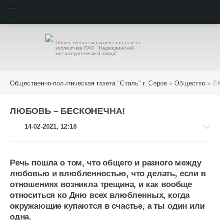
ИСКАТЬ
ВОЙТИ
Общественно-политическая газета
коллектива ПАО "Надеждинский
металлургический завод"
Общественно-политическая газета "Сталь" г. Серов
»
Общество
» Л
ЛЮБОВЬ – БЕСКОНЕЧНА!
14-02-2021, 12:18
Речь пошла о том, что общего и разного между
любовью и влюбленностью, что делать, если в
Общество
отношениях возникла трещина, и как вообще
1
относиться ко Дню всех влюбленных, когда
091
окружающие купаются в счастье, а ты один или
одна.