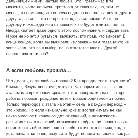
дальнейшей жизни, частью любви. Это «греет» нас в те
моменты, когда не очень приятно в отношениях, но, тем не
менее, ты помнишь, что совсем недавно вас очень тянуло друг к
другу, а значит – это не просто так, значит, может быть по-
другому и охлаждение в отношениях не будет длиться вечно.
Иногда хватает даже одного этого воспоминания, и сердце тает.
И уже не хочется ругаться, выяснять, кто прав, кто виноват. В
конце концов, когда вы выбирали человека – вам глаза никто не
завязывал, это ваш выбор, ваша ответственность. Другой
вопрос, взята ли она?
А если любовь прошла…
Что делать, если любовь прошла? Как преодолевать трудности?
Кризисы, безусловно, существуют. Как нормативные, т. е. по
этапам или временным срокам, так и ненормативные – потеря
работы, переезд, рождение детей, приезд родителей и прочее.
Только переходов с этапа на этап – семь, а каждый переход –
это кризис. Но если изначально кризис воспринимать не как
нечто ужасное и конечное для отношений, а возможность
развития этих отношений, возможность обретения нового опыта,
возможность обретения нового себя в этих отношениях, тогда
установка и, конечно, результат будут положительными. Как раз