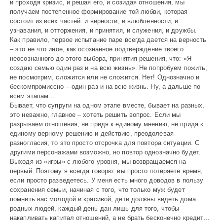
и проходя кризис, и решая его, и созидая отношения, мы
получаем постепенное формирование той любви, которая
состоит из всех частей: и верности, и влюбленности, и
узнавания, и отторжения, и принятия, и служения, и дружбы.
Как правило, первое испытание паре всегда дается на верность
– это не что иное, как осознанное подтверждение твоего
неосознанного до этого выбора, принятия решения, что: «Я
создаю семью один раз и на всю жизнь». Не попробуем пожить,
не посмотрим, сложится или не сложится. Нет! Однозначно и
бескомпромиссно – один раз и на всю жизнь. Ну, а дальше по
всем этапам…
Бывает, что супруги на одном этапе вместе, бывает на разных,
это неважно, главное – хотеть решить вопрос. Если мы
разрываем отношения, не придя к единому мнению, не придя к
единому верному решению и действию, преодолевая
разногласия, то это просто отсрочка для повтора ситуации. С
другими персонажами возможно, но повтор однозначно будет.
Выходя из «игры» с любого уровня, мы возвращаемся на
первый. Поэтому я всегда говорю: вы просто потеряете время,
если просто разведетесь. У меня есть много доводов в пользу
сохранения семьи, начиная с того, что только муж будет
помнить вас молодой и красивой, дети должны видеть дома
родных людей, каждый день дан лишь для того, чтобы
накапливать капитал отношений, а не брать бесконечно кредит…