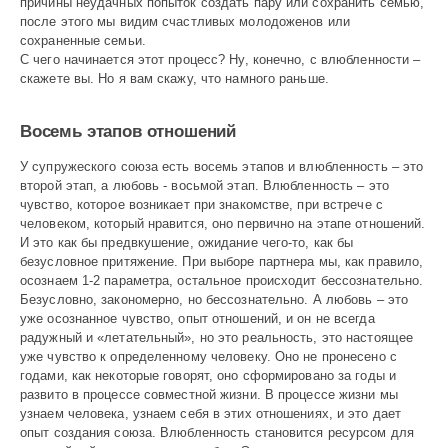
причины неудачных попыток создать пару или сохранить семью,
после этого мы видим счастливых молодоженов или
сохраненные семьи.
С чего начинается этот процесс? Ну, конечно, с влюбленности –
скажете вы. Но я вам скажу, что намного раньше.
Восемь этапов отношений
У супружеского союза есть восемь этапов и влюбленность – это
второй этап, а любовь - восьмой этап. Влюбленность – это
чувство, которое возникает при знакомстве, при встрече с
человеком, который нравится, оно первично на этапе отношений.
И это как бы предвкушение, ожидание чего-то, как бы
безусловное притяжение. При выборе партнера мы, как правило,
осознаем 1-2 параметра, остальное происходит бессознательно.
Безусловно, закономерно, но бессознательно. А любовь – это
уже осознанное чувство, опыт отношений, и он не всегда
радужный и «летательный», но это реальность, это настоящее
уже чувство к определенному человеку. Оно не пронесено с
годами, как некоторые говорят, оно сформировано за годы и
развито в процессе совместной жизни. В процессе жизни мы
узнаем человека, узнаем себя в этих отношениях, и это дает
опыт создания союза. Влюбленность становится ресурсом для