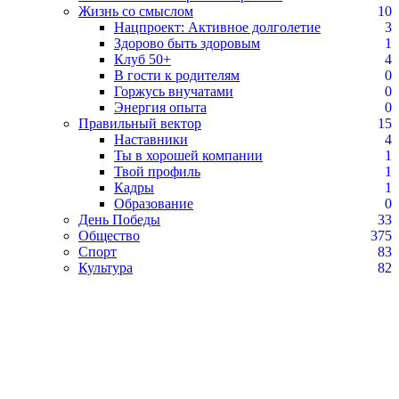
Жизнь со смыслом
10
Нацпроект: Активное долголетие
3
Здорово быть здоровым
1
Клуб 50+
4
В гости к родителям
0
Горжусь внучатами
0
Энергия опыта
0
Правильный вектор
15
Наставники
4
Ты в хорошей компании
1
Твой профиль
1
Кадры
1
Образование
0
День Победы
33
Общество
375
Спорт
83
Культура
82