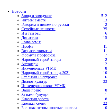
Новости
Завод и заводчане
512
Читаем вместе
13
Говорим и пишем по-русски
2
Семейные ценности
35
И я там был
6
Династии
15
Глава семьи
1
Профи
11
Возраст открытий
11
Формула профсоюза
7
Народный герой завода
2
Автоледи
2
Инженериада УГМК
8
Народный герой завода-2021
10
Стальная Снегурочка
6
Диалог культур
33
Инженерная школа УГМК
1
Ваше право
8
За нами будущее
1
Классная работа
18
Крепкая семья
22
Большая жизнь: простые правила
0