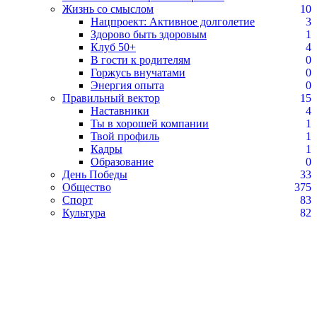
Жизнь со смыслом
10
Нацпроект: Активное долголетие
3
Здорово быть здоровым
1
Клуб 50+
4
В гости к родителям
0
Горжусь внучатами
0
Энергия опыта
0
Правильный вектор
15
Наставники
4
Ты в хорошей компании
1
Твой профиль
1
Кадры
1
Образование
0
День Победы
33
Общество
375
Спорт
83
Культура
82