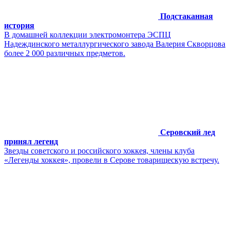
Подстаканная
история
В домашней коллекции электромонтера ЭСПЦ
Надеждинского металлургического завода Валерия Скворцова
более 2 000 различных предметов.
Серовский лед
принял легенд
Звезды советского и российского хоккея, члены клуба
«Легенды хоккея», провели в Серове товарищескую встречу.