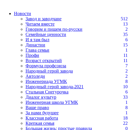
Новости
Завод и заводчане
512
Читаем вместе
13
Говорим и пишем по-русски
2
Семейные ценности
35
И я там был
6
Династии
15
Глава семьи
1
Профи
11
Возраст открытий
11
Формула профсоюза
7
Народный герой завода
2
Автоледи
2
Инженериада УГМК
8
Народный герой завода-2021
10
Стальная Снегурочка
6
Диалог культур
33
Инженерная школа УГМК
1
Ваше право
8
За нами будущее
1
Классная работа
18
Крепкая семья
22
Большая жизнь: простые правила
0