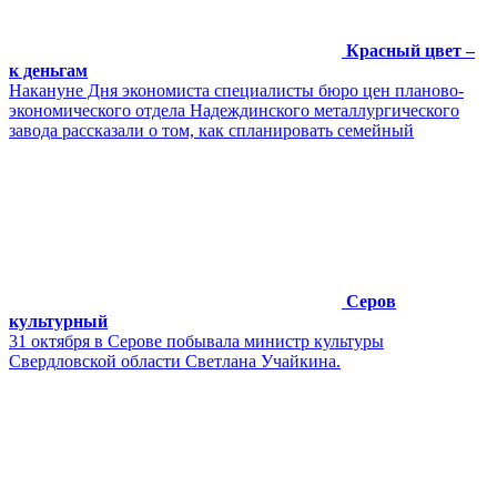
Красный цвет –
к деньгам
Накануне Дня экономиста специалисты бюро цен планово-
экономического отдела Надеждинского металлургического
завода рассказали о том, как спланировать семейный
Серов
культурный
31 октября в Серове побывала министр культуры
Свердловской области Светлана Учайкина.