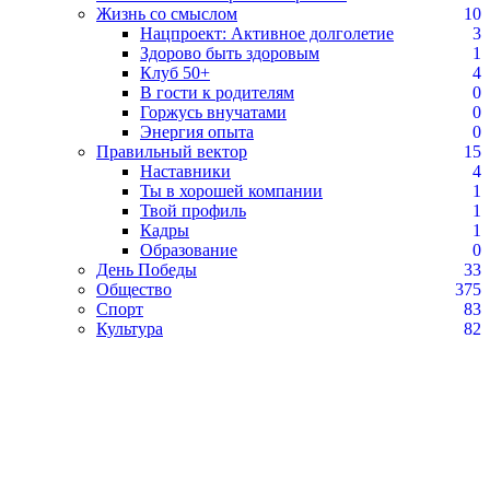
Жизнь со смыслом
10
Нацпроект: Активное долголетие
3
Здорово быть здоровым
1
Клуб 50+
4
В гости к родителям
0
Горжусь внучатами
0
Энергия опыта
0
Правильный вектор
15
Наставники
4
Ты в хорошей компании
1
Твой профиль
1
Кадры
1
Образование
0
День Победы
33
Общество
375
Спорт
83
Культура
82