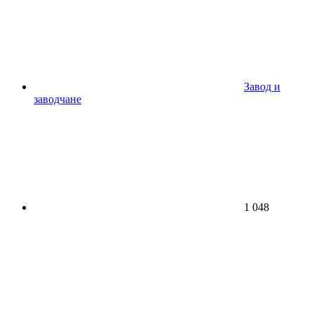
Завод и
заводчане
1 048