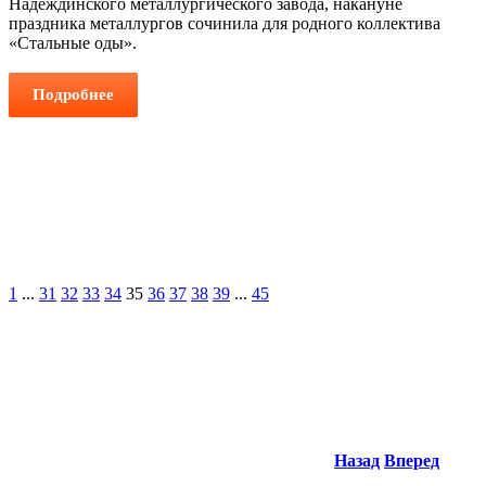
Надеждинского металлургического завода, накануне
праздника металлургов сочинила для родного коллектива
«Стальные оды».
Подробнее
1
...
31
32
33
34
35
36
37
38
39
...
45
Назад
Вперед