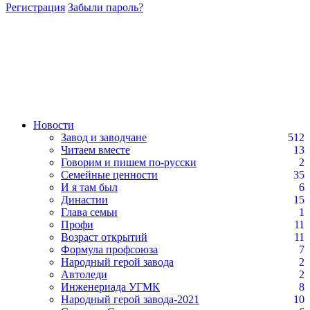
Регистрация
Забыли пароль?
Новости
Завод и заводчане
512
Читаем вместе
13
Говорим и пишем по-русски
2
Семейные ценности
35
И я там был
6
Династии
15
Глава семьи
1
Профи
11
Возраст открытий
11
Формула профсоюза
7
Народный герой завода
2
Автоледи
2
Инженериада УГМК
8
Народный герой завода-2021
10