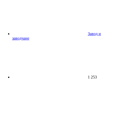
Завод и
заводчане
1 253