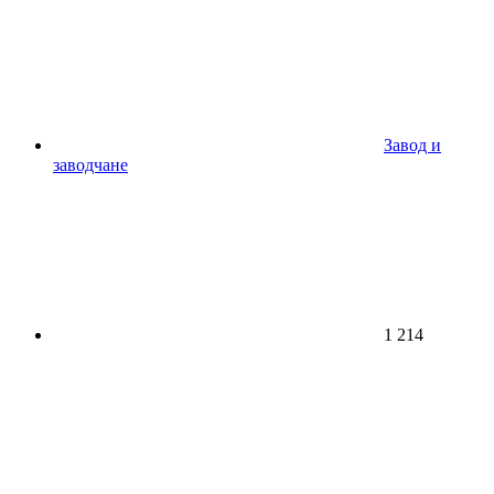
Завод и
заводчане
1 214