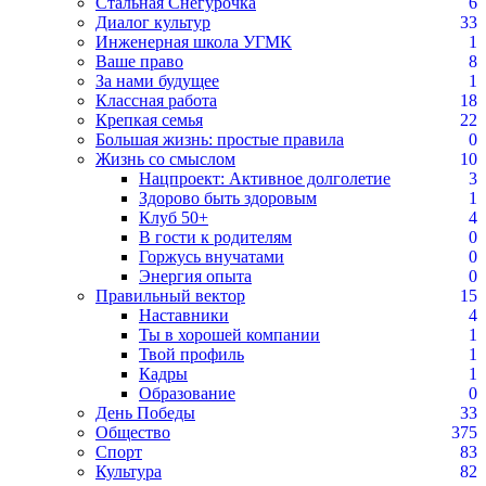
Стальная Снегурочка
6
Диалог культур
33
Инженерная школа УГМК
1
Ваше право
8
За нами будущее
1
Классная работа
18
Крепкая семья
22
Большая жизнь: простые правила
0
Жизнь со смыслом
10
Нацпроект: Активное долголетие
3
Здорово быть здоровым
1
Клуб 50+
4
В гости к родителям
0
Горжусь внучатами
0
Энергия опыта
0
Правильный вектор
15
Наставники
4
Ты в хорошей компании
1
Твой профиль
1
Кадры
1
Образование
0
День Победы
33
Общество
375
Спорт
83
Культура
82