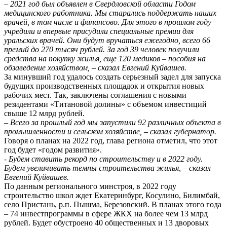
– 2021 год был объявлен в Свердловской области Годом
медицинского работника. Мы старались поддержать наших
врачей, в том числе и финансово. Для этого в прошлом году
учредили и впервые присудили специальные премии для
уральских врачей. Они будут вручаться ежегодно, всего 66
премий до 270 тысяч рублей. За год 39 человек получили
средства на покупку жилья, еще 120 медиков – пособия на
обзаведение хозяйством, – сказал Евгений Куйвашев.
За минувший год удалось создать серьезный задел для запуска
будущих производственных площадок и открытия новых
рабочих мест. Так, заключены соглашения с новыми
резидентами «Титановой долины» с объемом инвестиций
свыше 12 млрд рублей.
– Всего за прошлый год мы запустили 92 различных объекта в
промышленности и сельском хозяйстве, – сказал губернатор.
Говоря о планах на 2022 год, глава региона отметил, что этот
год будет «годом развития».
- Будем ставить рекорд по строительству и в 2022 году.
Будем увеличивать темпы строительства жилья, – сказал
Евгений Куйвашев.
По данным регионального минстроя, в 2022 году
строительство школ ждет Екатеринбург, Косулино, Билимбай,
село Пристань, р.п. Пышма, Березовский. В планах этого года
– 74 инвестпрограммы в сфере ЖКХ на более чем 13 млрд
рублей. Будет обустроено 40 общественных и 13 дворовых