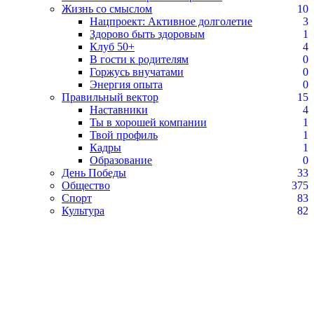
Жизнь со смыслом
10
Нацпроект: Активное долголетие
3
Здорово быть здоровым
1
Клуб 50+
4
В гости к родителям
0
Горжусь внучатами
0
Энергия опыта
0
Правильный вектор
15
Наставники
4
Ты в хорошей компании
1
Твой профиль
1
Кадры
1
Образование
0
День Победы
33
Общество
375
Спорт
83
Культура
82