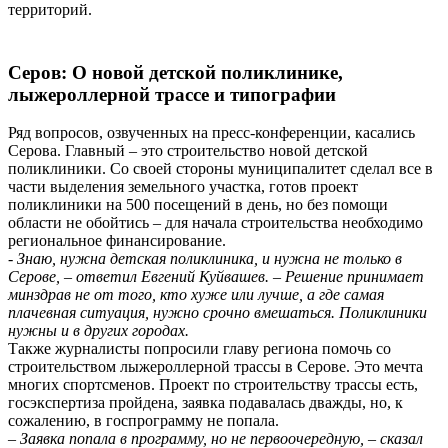
территорий.
Серов: О новой детской поликлинике,
лыжероллерной трассе и типографии
Ряд вопросов, озвученных на пресс-конференции, касались
Серова. Главный – это строительство новой детской
поликлиники. Со своей стороны муниципалитет сделал все в
части выделения земельного участка, готов проект
поликлиники на 500 посещений в день, но без помощи
области не обойтись – для начала строительства необходимо
региональное финансирование.
- Знаю, нужна детская поликлиника, и нужна не только в
Серове, – ответил Евгений Куйвашев. – Решение принимает
минздрав не от того, кто хуже или лучше, а где самая
плачевная ситуация, нужно срочно вмешаться. Поликлиники
нужны и в других городах.
Также журналисты попросили главу региона помочь со
строительством лыжероллерной трассы в Серове. Это мечта
многих спорт­сменов. Проект по строительству трассы есть,
госэкспертиза пройдена, заявка подавалась дважды, но, к
сожалению, в госпрограмму не попала.
– Заявка попала в программу, но не первоочередную, – сказал