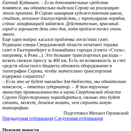
Евгений Куйвашев. – Если дополнительные средства
появятся, мы обязательно выделим Серову на реа­лизацию
этого проекта. В Серове шикарная художественная школа,
стадион, неплохое благоустройство, с тротуарами порядок,
сейчас газификацией займемся. Действительно, красивый
город и хорошеет день ото дня, хотя проблем тоже очень
много.
Еще один вопрос касался проблемы логистики газет.
Редакции севера Свердловской области печатают тиражи
газет в Екатеринбурге и ближайших городах (газета «Сталь»,
например, в Реже...). Это большие транспортных расходы –
возить свежую прессу за 400 км. Есть ли возможность за счет
средств областного бюджета обновить оборудование в
типографии Серова, чтобы значительно транспортные
издержки сократить?
– Если это не будет накладно для бюджета, мы обязательно
поможем, – ответил губернатор. – Я дам поручение
министру промышленности и науки Свердловской области
Сергею Пересторонину поразбираться, сколько это будет
стоить, может, дешевле возить, чем строить новую
типографию.
Подготовил Михаил Орловский
Предыдущая публикация
Следующая публикация
Похожие новости