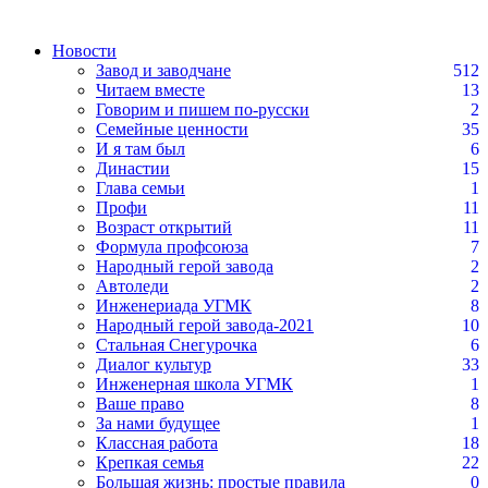
Новости
Завод и заводчане
512
Читаем вместе
13
Говорим и пишем по-русски
2
Семейные ценности
35
И я там был
6
Династии
15
Глава семьи
1
Профи
11
Возраст открытий
11
Формула профсоюза
7
Народный герой завода
2
Автоледи
2
Инженериада УГМК
8
Народный герой завода-2021
10
Стальная Снегурочка
6
Диалог культур
33
Инженерная школа УГМК
1
Ваше право
8
За нами будущее
1
Классная работа
18
Крепкая семья
22
Большая жизнь: простые правила
0