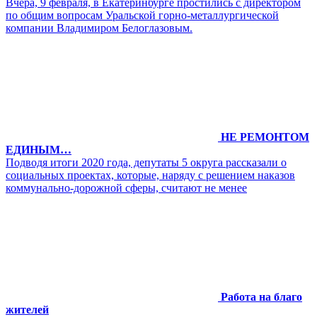
Вчера, 9 февраля, в Екатеринбурге простились с директором
по общим вопросам Уральской горно-металлургической
компании Владимиром Белоглазовым.
НЕ РЕМОНТОМ
ЕДИНЫМ…
Подводя итоги 2020 года, депутаты 5 округа рассказали о
социальных проектах, которые, наряду с решением наказов
коммунально-дорожной сферы, считают не менее
Работа на благо
жителей