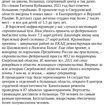
денег на школы, больницу, спортивный центр и так далее.
По словам Евгения Куйвашева, 2021 год был отмечен
большими стройками. В прошлом году в Свердловской
области введены 6 новых школ – в Екатеринбурге и Верхней
Пышме. В детских садах региона создано еще более 2 тысяч
мест – и все для детей от 1,5 до трех лет.
– В дорожной инфраструктуре у нас случился настоящий
строительный бум. Нам удалось привлечь из федерального
бюджета чуть более 7,5 млрд рублей. Благодаря этому наш
дорожный фонд составил 27 млрд рублей. Крупнейшие
проекты – завершение работ на ЕКАД, реконструкция моста
на Циолковского в Нижнем Тагиле. Еще один проект, к
которому по поручению Президента России мы приступили, –
строительство федеральной трассы М12 по территории
Свердловской области. И, конечно же, 2021 год стал
рекордным в области жилищного строительства. Впервые за
всю историю Свердловской области нам удалось построить
почти 3 млн кв. м жилья, – заявил губернатор.
В прошедшем году было переоснащено 14 сосудистых
центров и отделений в больницах области, открыто 8 центров
сердечной недостаточности. Капитальные ремонты
проведены в 87 объектах здравоохранения. Вертолеты
санавиации доставили в больницы 750 человек по самым
разным причинам. Бесплатными лекарствами обеспечены
более полумиллиона человек.