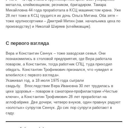
металла, клеймовщиком, резчиком, бригадиром. Тамара
Михайловна 44 года проработала в КСЦ машинистом крана. Уже
28 лет тоже в КСЦ трудится их дочь Ольга Митина. Оба зятя –
тоже крупносортники – Дмитрий Митин (зам. начальника цеха по
производству) и Николай Ширяев (клеймовщик).
С первого взгляда
Вера и Константин Сенчук – тоже заводская семья. Они
познакомились в столовой предприятия, где Вера работала
поваром, а Константин, тогда работник СПЦ, туда приходил
обедать. Константин Трофимович признался, что «увидел и
влюбился с первого взгляда».
Ухаживал год, а 18 июля 1975 года сыграли
свадьбу. Впоследствии Вера Ивановна 30 лет трудилась в
цехе здоровья – поваром в санатории-профилактории «Чистые
ключи», а Константин Трофимович 28 лет проработал на
аглофабрике. Две дочери, четверо внуков, один правнук радуют
«золотых» супругов Сенчук. До сих пор супруги работают в
саду.