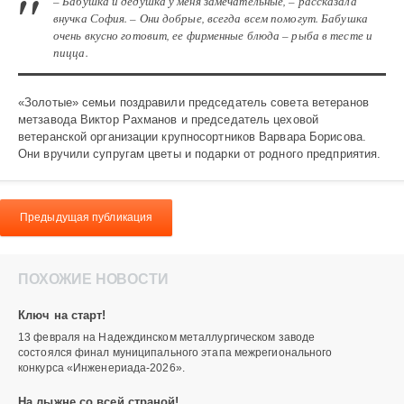
– Бабушка и дедушка у меня замечательные, – рассказала
внучка София. – Они добрые, всегда всем помогут. Бабушка
очень вкусно готовит, ее фирменные блюда – рыба в тесте и
пицца.
«Золотые» семьи поздравили председатель совета ветеранов
метзавода Виктор Рахманов и председатель цеховой
ветеранской организации крупносортников Варвара Борисова.
Они вручили супругам цветы и подарки от родного предприятия.
Предыдущая публикация
ПОХОЖИЕ НОВОСТИ
Ключ на старт!
13 февраля на Надеждинском металлургическом заводе
состоялся финал муниципального этапа межрегионального
конкурса «Инженериада-2026».
На лыжне со всей страной!