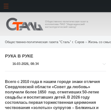
ИСКАТЬ
ВОЙТИ
Общественно-политическая газета
коллектива ПАО "Надеждинский
металлургический завод"
Общественно-политическая газета "Сталь" г. Серов
»
Жизнь со смы
РУКА В РУКЕ
16-03-2026, 08:34
Всего с 2010 года в нашем городе знаки отличия
Свердловской области «Совет да любовь»
Жизнь
получили более 1650 пар, отметивших 50-летие
со
свадьбы и воспитавших детей. В 2026 году
смыслом
состоялась первая торжественная церемония
/
чествования «золотых» супругов – Белкиных и
Клуб