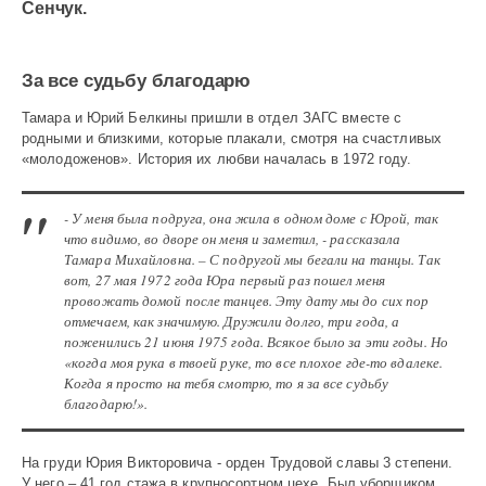
Сенчук.
50+
510
За все судьбу благодарю
Тамара и Юрий Белкины пришли в отдел ЗАГС вместе с
родными и близкими, которые плакали, смотря на счастливых
«молодоженов». История их любви началась в 1972 году.
- У меня была подруга, она жила в одном доме с Юрой, так
что видимо, во дворе он меня и заметил, - рассказала
Тамара Михайловна. – С подругой мы бегали на танцы. Так
вот, 27 мая 1972 года Юра первый раз пошел меня
провожать домой после танцев. Эту дату мы до сих пор
отмечаем, как значимую. Дружили долго, три года, а
поженились 21 июня 1975 года. Всякое было за эти годы. Но
«когда моя рука в твоей руке, то все плохое где-то вдалеке.
Когда я просто на тебя смотрю, то я за все судьбу
благодарю!».
На груди Юрия Викторовича - орден Трудовой славы 3 степени.
У него – 41 год стажа в крупносортном цехе. Был уборщиком