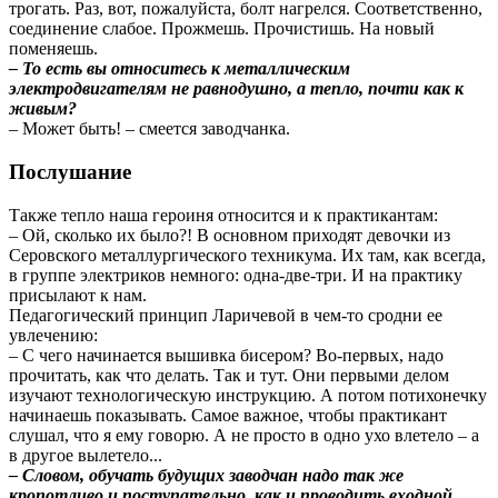
трогать. Раз, вот, пожалуйста, болт нагрелся. Соответственно,
соединение слабое. Прожмешь. Прочистишь. На новый
поменяешь.
– То есть вы относитесь к металлическим
электродвигателям не равнодушно, а тепло, почти как к
живым?
– Может быть! – смеется заводчанка.
Послушание
Также тепло наша героиня относится и к практикантам:
– Ой, сколько их было?! В основном приходят девочки из
Серовского металлургического техникума. Их там, как всегда,
в группе электриков немного: одна-две-три. И на практику
присылают к нам.
Педагогический принцип Ларичевой в чем-то сродни ее
увлечению:
– С чего начинается вышивка бисером? Во-первых, надо
прочитать, как что делать. Так и тут. Они первыми делом
изучают технологическую инструкцию. А потом потихонечку
начинаешь показывать. Самое важное, чтобы практикант
слушал, что я ему говорю. А не просто в одно ухо влетело – а
в другое вылетело...
– Словом, обучать будущих заводчан надо так же
кропотливо и поступательно, как и проводить входной