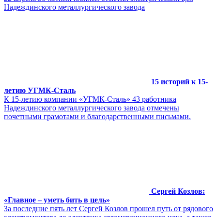
Надеждинского металлургического завода
15 историй к 15-
летию УГМК-Сталь
К 15-летию компании «УГМК-Сталь» 43 работника
Надеждинского металлургического завода отмечены
почетными грамотами и благодарственными письмами.
Сергей Козлов:
«Главное – уметь бить в цель»
За последние пять лет Сергей Козлов прошел путь от рядового