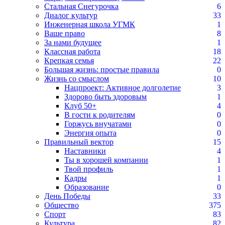
Стальная Снегурочка
6
Диалог культур
33
Инженерная школа УГМК
1
Ваше право
8
За нами будущее
1
Классная работа
18
Крепкая семья
22
Большая жизнь: простые правила
0
Жизнь со смыслом
10
Нацпроект: Активное долголетие
3
Здорово быть здоровым
1
Клуб 50+
4
В гости к родителям
0
Горжусь внучатами
0
Энергия опыта
0
Правильный вектор
15
Наставники
4
Ты в хорошей компании
1
Твой профиль
1
Кадры
1
Образование
0
День Победы
33
Общество
375
Спорт
83
Культура
82