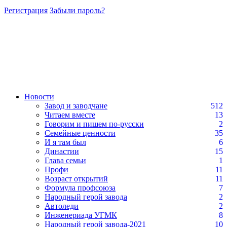
Регистрация
Забыли пароль?
Новости
Завод и заводчане
512
Читаем вместе
13
Говорим и пишем по-русски
2
Семейные ценности
35
И я там был
6
Династии
15
Глава семьи
1
Профи
11
Возраст открытий
11
Формула профсоюза
7
Народный герой завода
2
Автоледи
2
Инженериада УГМК
8
Народный герой завода-2021
10