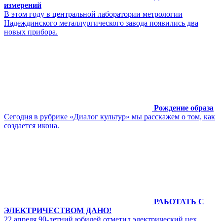
измерений
В этом году в центральной лаборатории метрологии
Надеждинского металлургического завода появились два
новых прибора.
Рождение образа
Сегодня в рубрике «Диалог культур» мы расскажем о том, как
создается икона.
РАБОТАТЬ С
ЭЛЕКТРИЧЕСТВОМ ДАНО!
22 апреля 90-летний юбилей отметил электрический цех