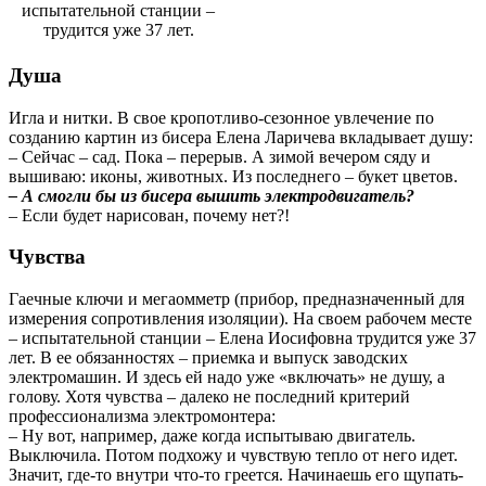
испытательной станции –
трудится уже 37 лет.
Душа
Игла и нитки. В свое кропотливо-сезонное увлечение по
созданию картин из бисера Елена Ларичева вкладывает душу:
– Сейчас – сад. Пока – перерыв. А зимой вечером сяду и
вышиваю: иконы, животных. Из последнего – букет цветов.
– А смогли бы из бисера вышить электродвигатель?
– Если будет нарисован, почему нет?!
Чувства
Гаечные ключи и мегаомметр (прибор, предназначенный для
измерения сопротивления изоляции). На своем рабочем месте
– испытательной станции – Елена Иосифовна трудится уже 37
лет. В ее обязанностях – приемка и выпуск заводских
электромашин. И здесь ей надо уже «включать» не душу, а
голову. Хотя чувства – далеко не последний критерий
профессионализма электромонтера:
– Ну вот, например, даже когда испытываю двигатель.
Выключила. Потом подхожу и чувствую тепло от него идет.
Значит, где-то внутри что-то греется. Начинаешь его щупать-