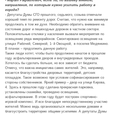
- Марат Рафаилович, есть ли, по вашему мнению,
направления, по которым нужно усилить работу в
городе?
- Депутаты Думы СГО прошлого, седьмого, созыва отмечали
хороший темп по ремонту дорог. Считаю, что нужно как минимум
продолжать в том же духе. Необходимо обратить внимание на
состояние дорог и пешеходных дорожек в частном секторе.
Положительные отклики у населения вызвали мероприя­тия по
освещению ряда микрорайонов. Смонтировано освещение на
улицах Рабочей, Северной, 1- й Овощной, в поселке Медянкино.
В планах – продолжить данную работу.
Также люди хотят, чтобы было продолжено начатое в прошлом
году асфальтирование дворов и внутридворовых проездов.
Хотелось бы сделать больше, но все зависит от бюджета.
Отмечу, что важна инициа­тива самих жителей. Это, например,
касается благоустройства дворовых территорий, детских
площадок. Такое возможно при условии софинансирования со
стороны собственников. Яркий пример – двор на улице Кирова,
4. Здесь в прошлом году сделана прекрасная парковка,
установлены скамейки, проведено освещение,
асфальтирование. В этом году будет построен спортивно-
игровой комплекс. И все благодаря непосредственному участию
жителей. Можно ведь организоваться несколькими домами и
благоустроить территорию общими усилиями. А депутаты Думы