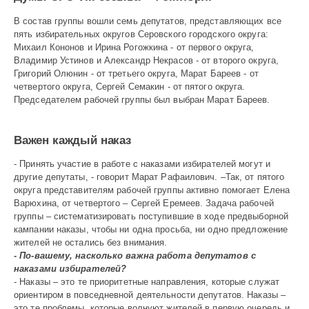
В состав группы вошли семь депутатов, представляющих все
пять избирательных округов Серовского городского округа:
Михаил Кононов и Ирина Рогожкина - от первого округа,
Владимир Устинов и Александр Некрасов - от второго округа,
Григорий Олюнин - от третьего округа, Марат Бареев - от
четвертого округа, Сергей Семакин - от пятого округа.
Председателем рабочей группы был выбран Марат Бареев.
Важен каждый наказ
- Принять участие в работе с наказами избирателей могут и
другие депутаты, - говорит Марат Рафаилович. –Так, от пятого
округа представителям рабочей группы активно помогает Елена
Варюхина, от четвертого – Сергей Еремеев. Задача рабочей
группы – систематизировать поступившие в ходе предвыборной
кампании наказы, чтобы ни одна просьба, ни одно предложение
жителей не остались без внимания.
- По-вашему, насколько важна работа депутатов с
наказами избирателей?
- Наказы – это те приоритетные направления, которые служат
ориентиром в повседнев­ной деятельности депутатов. Наказы –
это те проблемы, которые волнуют жителей в первую очередь и