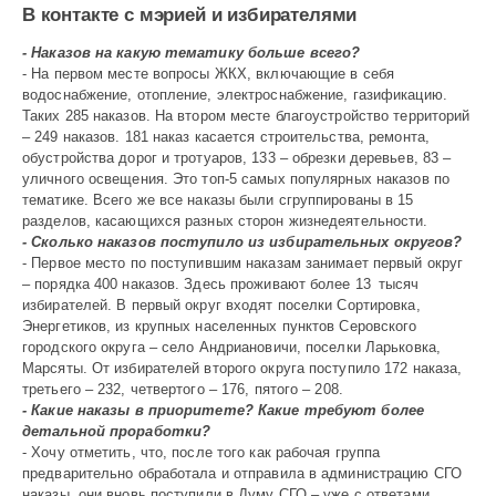
В контакте с мэрией и избирателями
- Наказов на какую тематику больше всего?
- На первом месте вопросы ЖКХ, включающие в себя
водоснабжение, отопление, электроснабжение, газификацию.
Таких 285 наказов. На втором месте благоустройство территорий
– 249 наказов. 181 наказ касается строительства, ремонта,
обустройства дорог и тротуа­ров, 133 – обрезки деревьев, 83 –
уличного освещения. Это топ-5 самых популярных наказов по
тематике. Всего же все наказы были сгруппированы в 15
разделов, касающихся разных сторон жизнедеятельности.
- Сколько наказов поступило из избирательных округов?
- Первое место по поступившим наказам занимает первый округ
– порядка 400 наказов. Здесь проживают более 13 тысяч
избирателей. В первый округ входят поселки Сортировка,
Энергетиков, из крупных населенных пунктов Серовского
городского округа – село Андриановичи, поселки Ларьковка,
Марсяты. От избирателей второго округа поступило 172 наказа,
третьего – 232, четвертого – 176, пятого – 208.
- Какие наказы в приоритете? Какие требуют более
детальной проработки?
- Хочу отметить, что, после того как рабочая группа
предварительно обработала и отправила в администрацию СГО
наказы, они вновь поступили в Думу СГО – уже с ответами,