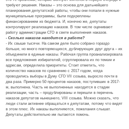
требуют решения. Наказы – это основа для дальнейшего
планирования депутатской работы, чтобы они попали в нужные
муниципальные программы, были подкреплены
финансированием из бюджета. И, конечно же, депутаты
контролируют реализацию наказов. В том числе оценивают
работу администрации СГО в свете выполнения наказов.
- Сколько наказов находится в работе?
- Их свыше тысячи. На самом деле было собрано гораздо
больше, но много повторяющихся, дублирующих друг друга – их
объединили в единые наказы. Рабочая группа проанализировала
все предложения избирателей, сгруппировала их по темам и
адресам, определила прио­ритеты. Стоит отметить, что
количество наказов по сравнению с 2017 годом, когда
проводились выборы в Думу СГО VII созыва, выросло почти в
два раза. Примерно 50 процентов наказов, поступивших в 2017-
м, выполнена. Часть не выполненных находится в стадии
реализации, часть – продублированы и перешли в перечень
наказов депутатов нынешнего, VIII созыва. Можно сказать, что
люди стали активнее обращаться к депутатам, потому что видят
в этом плюс. Их наказы выполняются, пожелания слышат.
Депутаты действительно им пытаются помочь.