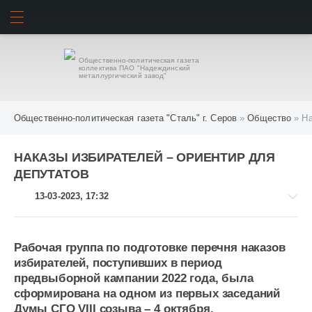
ИСКАТЬ
ВОЙТИ
Общественно-политическая газета
коллектива ПАО "Надеждинский
металлургический завод"
Общественно-политическая газета "Сталь" г. Серов
»
Общество
» На
НАКАЗЫ ИЗБИРАТЕЛЕЙ – ОРИЕНТИР ДЛЯ
ДЕПУТАТОВ
13-03-2023, 17:32
Рабочая группа по подготовке перечня наказов
избирателей, поступивших в период
Общество
предвыборной кампании 2022 года, была
838
сформирована на одном из первых заседаний
Думы СГО VIII созыва – 4 октября.