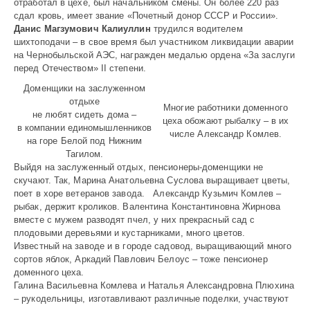
отработал в цехе, был начальником смены. Он более 220 раз
сдал кровь, имеет звание «Почетный донор СССР и России».
Данис Магзумович Калиуллин
трудился водителем
шихтоподачи – в свое время был участником ликвидации аварии
на Чернобыльской АЭС, награжден медалью ордена «За заслуги
перед Отечеством» II степени.
Доменщики на заслуженном
отдыхе
Многие работники доменного
не любят сидеть дома –
цеха обожают рыбалку – в их
в компании единомышленников
числе Александр Комлев.
на горе Белой под Нижним
Тагилом.
Выйдя на заслуженный отдых, пенсионеры-доменщики не
скучают. Так, Марина Анатольевна Суслова выращивает цветы,
поет в хоре ветеранов завода. Александр Кузьмич Комлев –
рыбак, держит кроликов. Валентина Константиновна Жирнова
вместе с мужем разводят пчел, у них прекрасный сад с
плодовыми деревьями и кустарниками, много цветов.
Известный на заводе и в городе садовод, выращиваю­щий много
сортов яблок, Аркадий Павлович Белоус – тоже пенсионер
доменного цеха.
Галина Васильевна Комлева и Наталья Александровна Плюхина
– рукодельницы, изготавливают различные поделки, участвуют