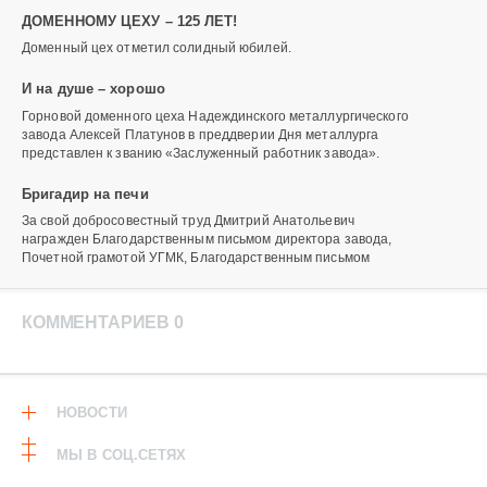
ДОМЕННОМУ ЦЕХУ – 125 ЛЕТ!
Доменный цех отметил солидный юбилей.
И на душе – хорошо
Горновой доменного цеха Надеждинского металлургического
завода Алексей Платунов в преддверии Дня металлурга
представлен к званию «Заслуженный работник завода».
Бригадир на печи
За свой добросовестный труд Дмитрий Анатольевич
награжден Благодарственным письмом директора завода,
Почетной грамотой УГМК, Благодарственным письмом
КОММЕНТАРИЕВ 0
НОВОСТИ
МЫ В СОЦ.СЕТЯХ