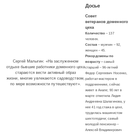
Досье
Совет
ветеранов доменного
цеха
Количество
– 137
человек.
Состав
– мужчин – 92,
женщин – 45.
Рекордсмены по
Сергей Малыгин: «На заслуженном
возрасту –
самый
отдыхе бывшие работники доменного цеха
старший – 96-летний
стараются вести активный образ
Федор Сергеевич Носенко,
жизни, многие увлекаются садоводством,
работал мастером в
по мере возможности путешествуют».
поддоменнике, сейчас
живет в Анапе; 90 лет в
марте отметила Лидия
Андреевна Шалагинова, у
нее 41 год стажа в цехе,
трудилась машинистом
шихтоподачи; самый
молодой пенсионер –
Алексей Владимирович