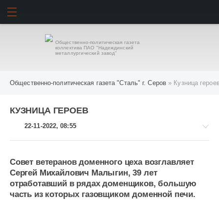
ИСКАТЬ
ВОЙТИ
Общественно-политическая газета
коллектива ПАО "Надеждинский
металлургический завод"
Общественно-политическая газета "Сталь" г. Серов
» Кузница герое
КУЗНИЦА ГЕРОЕВ
22-11-2022, 08:55
Совет ветеранов доменного цеха возглавляет
Сергей Михайлович Малыгин, 39 лет
-
отработавший в рядах доменщиков, большую
-
часть из которых газовщиком доменной печи.
-
831