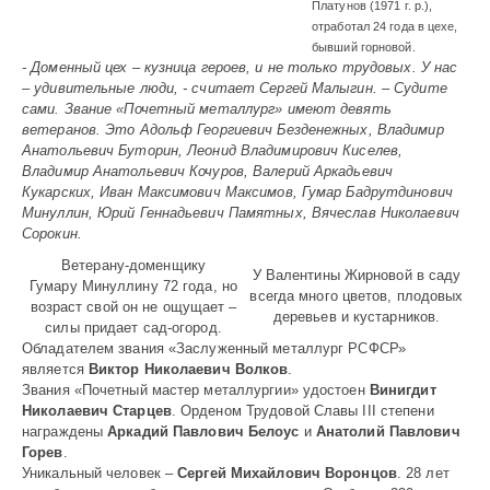
Платунов (1971 г. р.),
отработал 24 года в цехе,
бывший горновой.
- Доменный цех – кузница героев, и не только трудовых. У нас
– удивительные люди, - считает Сергей Малыгин. – Судите
сами. Звание «Почетный металлург» имеют девять
ветеранов. Это Адольф Георгиевич Безденежных, Владимир
Анатольевич Буторин, Леонид Владимирович Киселев,
Владимир Анатольевич Кочуров, Валерий Аркадьевич
Кукарских, Иван Максимович Максимов, Гумар Бадрутдинович
Минуллин, Юрий Геннадьевич Памятных, Вячеслав Николаевич
Сорокин.
Ветерану-доменщику
У Валентины Жирновой в саду
Гумару Минуллину 72 года, но
всегда много цветов, плодовых
возраст свой он не ощущает –
деревьев и кустарников.
силы придает сад-огород.
Обладателем звания «Заслуженный металлург РСФСР»
является
Виктор Николаевич Волков
.
Звания «Почетный мастер металлургии» удостоен
Винигдит
Николаевич Старцев
. Орденом Трудовой Славы III степени
награждены
Аркадий Павлович Белоус
и
Анатолий Павлович
Горев
.
Уникальный человек –
Сергей Михайлович Воронцов
. 28 лет