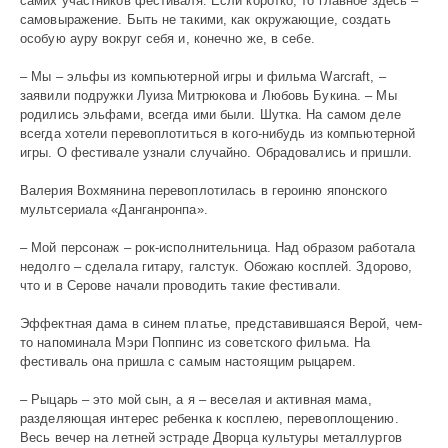
самих участников фестиваля. Если коротко, то главное здесь –
самовыражение. Быть не такими, как окружающие, создать
особую ауру вокруг себя и, конечно же, в себе.
– Мы – эльфы из компьютерной игры и фильма Warcraft, –
заявили подружки Луиза Митрюкова и Любовь Букина. – Мы
родились эльфами, всегда ими были. Шутка. На самом деле
всегда хотели перевоплотиться в кого-нибудь из компьютерной
игры. О фестивале узнали случайно. Обрадовались и пришли.
Валерия Вохмянина перевоплотилась в героиню японского
мультсериала «Данганронпа».
– Мой персонаж – рок-исполнительница. Над образом работала
недолго – сделала гитару, галстук. Обожаю косплей. Здорово,
что и в Серове начали проводить такие фестивали.
Эффектная дама в синем платье, представившаяся Верой, чем-
то напоминала Мэри Поппинс из советского фильма. На
фестиваль она пришла с самым настоящим рыцарем.
– Рыцарь – это мой сын, а я – веселая и активная мама,
разделяющая интерес ребенка к косплею, перевоплощению.
Весь вечер на летней эстраде Дворца культуры металлургов