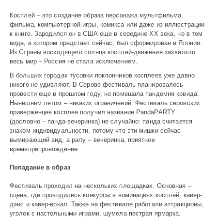
Косплей – это создание образа персонажа мульт­фильма,
фильма, компьютерной игры, комикса или даже из иллюстрации
к книге. Зародился он в США еще в середине XX века, но в том
виде, в котором предстает сейчас, был сформирован в Японии.
Из Страны восходящего солнца косплей-движение захватило
весь мир – Россия не стала исключением.
В больших городах тусовки поклонников косплеев уже давно
никого не удивляют. В Серове фестиваль планировалось
провести еще в прошлом году, но помешала пандемия ковида.
Нынешним летом – никаких ограничений. Фестиваль серовских
приверженцев косплея получил название PandaPARTY
(дословно – панда-вечеринка) не случайно: панда считается
знаком индивидуальности, потому что эти мишки сейчас –
вымирающий вид, а party – вечеринка, приятное
времяпрепровождение.
Попадание в образ
Фестиваль проходил на нескольких площадках. Основная –
сцена, где проводились конкурсы в номинациях косплей, кавер-
дэнс и кавер-вокал. Также на фестивале работали аттракционы,
уголок с настольными играми, шумела пестрая ярмарка.