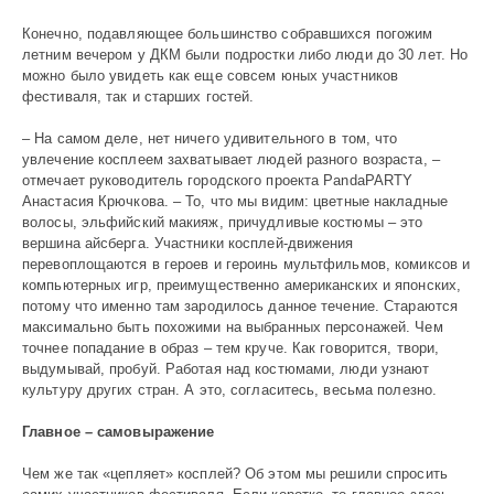
Конечно, подавляющее большинство собравшихся погожим
летним вечером у ДКМ были подростки либо люди до 30 лет. Но
можно было увидеть как еще совсем юных участников
фестиваля, так и старших гостей.
– На самом деле, нет ничего удивительного в том, что
увлечение косплеем захватывает людей разного возраста, –
отмечает руководитель городского проекта PandaPARTY
Анастасия Крючкова. – То, что мы видим: цветные накладные
волосы, эльфийский макияж, причудливые костюмы – это
вершина айсберга. Участники косплей-движения
перевоплощаются в героев и героинь мультфильмов, комиксов и
компьютерных игр, преимущественно американских и японских,
потому что именно там зародилось данное течение. Стараются
максимально быть похожими на выбранных персонажей. Чем
точнее попадание в образ – тем круче. Как говорится, твори,
выдумывай, пробуй. Работая над костюмами, люди узнают
культуру других стран. А это, согласитесь, весьма полезно.
Главное – самовыражение
Чем же так «цепляет» косплей? Об этом мы решили спросить