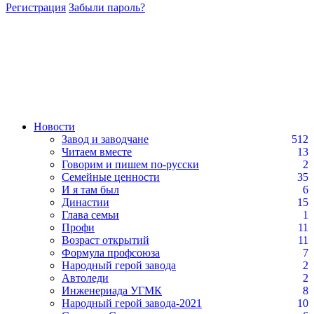
Регистрация
Забыли пароль?
Новости
Завод и заводчане
512
Читаем вместе
13
Говорим и пишем по-русски
2
Семейные ценности
35
И я там был
6
Династии
15
Глава семьи
1
Профи
11
Возраст открытий
11
Формула профсоюза
7
Народный герой завода
2
Автоледи
2
Инженериада УГМК
8
Народный герой завода-2021
10