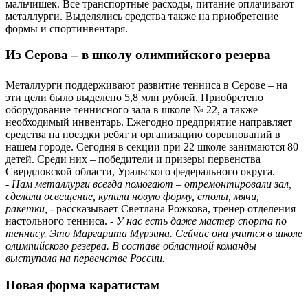
мальчишек. Все транспортные расходы, питание оплачивают
металлурги. Выделялись средства также на приобретение
формы и спортинвентаря.
Из Серова – в школу олимпийского резерва
Металлурги поддерживают развитие тенниса в Серове – на
эти цели было выделено 5,8 млн руб­лей. Приобретено
оборудование теннисного зала в школе № 22, а также
необходимый инвентарь. Ежегодно предприя­тие направляет
средства на поездки ребят и организацию соревнований в
нашем городе. Сегодня в секции при 22 школе занимаются 80
детей. Среди них – победители и призеры первенства
Свердловской области, Уральского федерального округа.
- Нам металлурги всег­­да помогают – отремонтировали зал,
сделали освещение, купили новую форму, столы, мячи,
ракетки,
- рассказывает Светлана Рожкова, тренер отделения
настольного тенниса.
- У нас есть даже мастер спорта по
теннису. Это Маргарита Мурзина. Сейчас она учится в школе
олимпийского резерва. В составе областной команды
выступала на первенстве России.
Новая форма каратистам