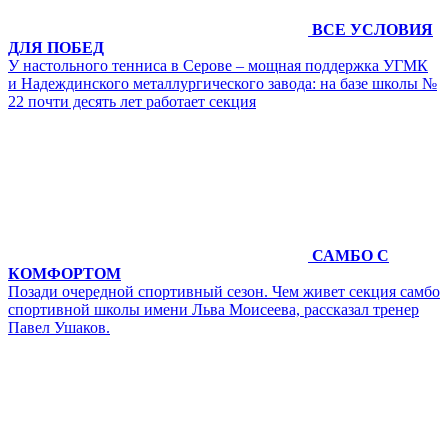
ВСЕ УСЛОВИЯ
ДЛЯ ПОБЕД
У настольного тенниса в Серове – мощная поддержка УГМК
и Надеждинского металлургического завода: на базе школы №
22 почти десять лет работает секция
САМБО С
КОМФОРТОМ
Позади очередной спортивный сезон. Чем живет секция самбо
спортивной школы имени Льва Моисеева, рассказал тренер
Павел Ушаков.