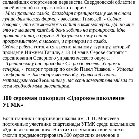
сильнейших спортсменов первенства Свердловской области в
своей весовой и возрастной категориях.
- Мне нравится самбо, благодаря тренировкам у меня стала
лучше физическая форма,
- рассказал Тимофей.
- Сейчас
говорят, что вся молодежь сидит в компьютерах. Да, но мне
это не мешает каждый день ходить на тренировки. Мне
нравится и то, и другое. В будущем я хочу стать
программистом, а может, и тренером по самбо.
Сейчас ребята готовятся к региональному турниру, который
пройдет в Нижнем Тагиле, а 13-14 мая в Серове состоятся
соревнования Северного управленческого округа.
– Тренировки у нас проходят 4-5 раз в неделю. Утром и
вечером,
- говорит тренер по самбо Павел Ушаков.
- Условия
комфортные. Благодаря метзаводу, Уральской горно-
металлургической компании у нас есть замечательный зал со
всем необходимым инвентарем.
300 серовчан покоряли «Здоровое поколение
УГМК»
Воспитанники спортивной школы им. Л. П. Мои­сеева –
постоянные участ­ники спартакиады УГМК среди школьников
«Здоровое поколение». На этих состязаниях свои успехи
смогли продемонстрировать 300 серовских девчонок и