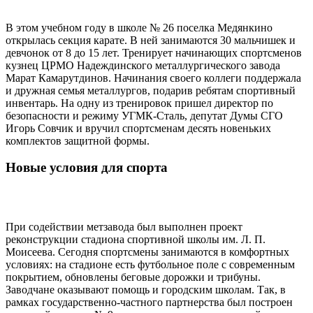
В этом учебном году в школе № 26 поселка Медянкино
открылась секция карате. В ней занимаются 30 мальчишек и
девчонок от 8 до 15 лет. Тренирует начинающих спортсменов
кузнец ЦРМО Надеждинского металлургического завода
Марат Камарутдинов. Начинания своего коллеги поддержала
и дружная семья металлургов, подарив ребятам спортивный
инвентарь. На одну из тренировок пришел директор по
безопасности и режиму УГМК-Сталь, депутат Думы СГО
Игорь Совчик и вручил спортсменам десять новеньких
комплектов защитной формы.
Новые условия для спорта
При содействии метзавода был выполнен проект
реконструкции стадиона спортивной школы им. Л. П.
Моисеева. Сегодня спортсмены занимаются в комфортных
условиях: на стадионе есть футбольное поле с современным
покрытием, обновлены беговые дорожки и трибуны.
Заводчане оказывают помощь и городским школам. Так, в
рамках государственно-частного партнерства был построен