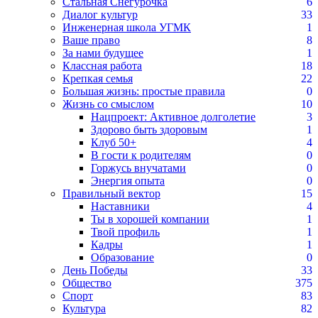
Стальная Снегурочка
6
Диалог культур
33
Инженерная школа УГМК
1
Ваше право
8
За нами будущее
1
Классная работа
18
Крепкая семья
22
Большая жизнь: простые правила
0
Жизнь со смыслом
10
Нацпроект: Активное долголетие
3
Здорово быть здоровым
1
Клуб 50+
4
В гости к родителям
0
Горжусь внучатами
0
Энергия опыта
0
Правильный вектор
15
Наставники
4
Ты в хорошей компании
1
Твой профиль
1
Кадры
1
Образование
0
День Победы
33
Общество
375
Спорт
83
Культура
82