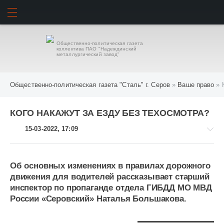
ИСКАТЬ
ВОЙТИ
Общественно-политическая газета
коллектива ПАО "Надеждинский
металлургический завод"
Общественно-политическая газета "Сталь" г. Серов
»
Ваше право
» 
КОГО НАКАЖУТ ЗА ЕЗДУ БЕЗ ТЕХОСМОТРА?
15-03-2022, 17:09
Об основных изменениях в правилах дорожного
движения для водителей рассказывает старший
Ваше
инспектор по пропаганде отдела ГИБДД МО МВД
право
России «Серовский» Наталья Большакова.
988