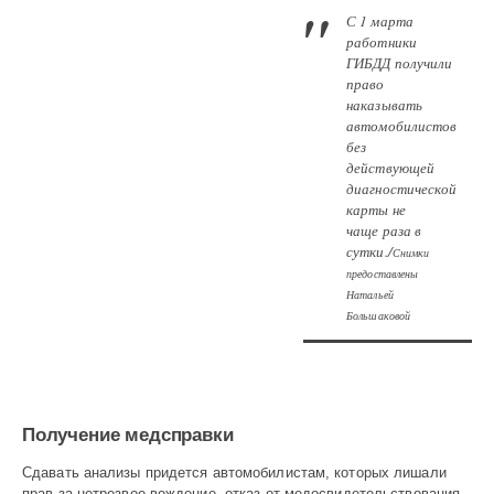
С 1 марта
работники
ГИБДД получили
право
наказывать
автомобилистов
без
действующей
диагностической
карты не
чаще раза в
сутки./
Снимки
предоставлены
Натальей
Большаковой
Получение медсправки
Сдавать анализы придется автомобилистам, которых лишали
прав за нетрезвое вождение, отказ от медосвидетельствования,