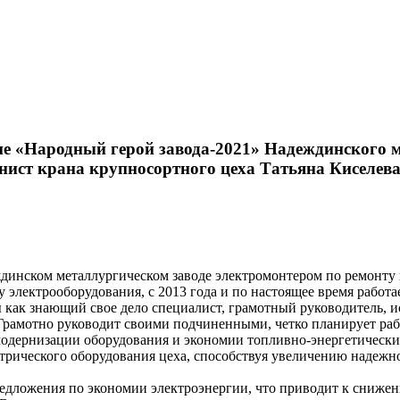
ие «Народный герой завода-2021» Надеждинского м
ист крана крупносортного цеха Татьяна Киселева
ждинском металлургическом заводе электромонтером по ремонту
у электрооборудования, с 2013 года и по настоящее время работа
ны как знающий свое дело специалист, грамотный руководитель
амотно руководит своими подчиненными, четко планирует работ
одернизации оборудования и экономии топливно-энергетически
трического оборудования цеха, способствуя увеличению надежно
редложения по экономии электроэнергии, что приводит к сниже