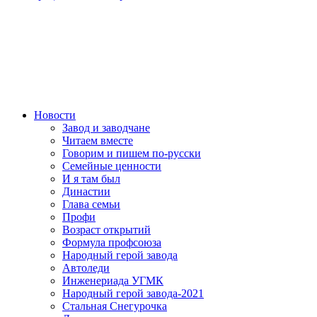
Новости
Завод и заводчане
Читаем вместе
Говорим и пишем по-русски
Семейные ценности
И я там был
Династии
Глава семьи
Профи
Возраст открытий
Формула профсоюза
Народный герой завода
Автоледи
Инженериада УГМК
Народный герой завода-2021
Стальная Снегурочка