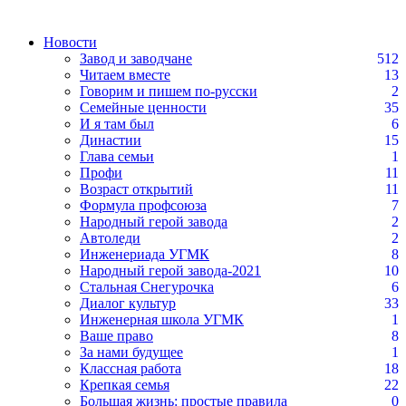
Новости
Завод и заводчане
512
Читаем вместе
13
Говорим и пишем по-русски
2
Семейные ценности
35
И я там был
6
Династии
15
Глава семьи
1
Профи
11
Возраст открытий
11
Формула профсоюза
7
Народный герой завода
2
Автоледи
2
Инженериада УГМК
8
Народный герой завода-2021
10
Стальная Снегурочка
6
Диалог культур
33
Инженерная школа УГМК
1
Ваше право
8
За нами будущее
1
Классная работа
18
Крепкая семья
22
Большая жизнь: простые правила
0