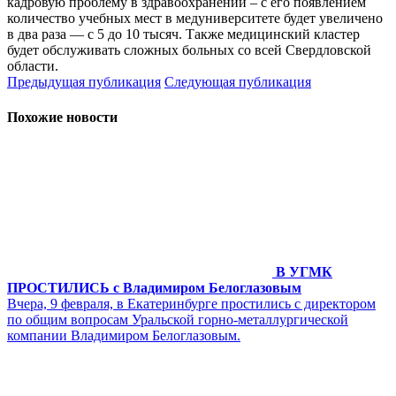
кадровую проблему в здравоохранении – с его появлением
количество учебных мест в медуниверситете будет увеличено
в два раза — с 5 до 10 тысяч. Также медицинский кластер
будет обслуживать сложных больных со всей Свердловской
области.
Предыдущая публикация
Следующая публикация
Похожие новости
В УГМК
ПРОСТИЛИСЬ с Владимиром Белоглазовым
Вчера, 9 февраля, в Екатеринбурге простились с директором
по общим вопросам Уральской горно-металлургической
компании Владимиром Белоглазовым.