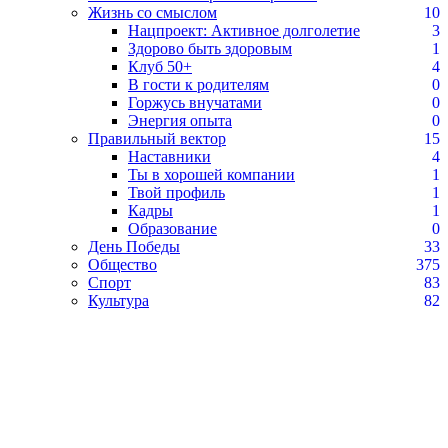
Жизнь со смыслом
10
Нацпроект: Активное долголетие
3
Здорово быть здоровым
1
Клуб 50+
4
В гости к родителям
0
Горжусь внучатами
0
Энергия опыта
0
Правильный вектор
15
Наставники
4
Ты в хорошей компании
1
Твой профиль
1
Кадры
1
Образование
0
День Победы
33
Общество
375
Спорт
83
Культура
82