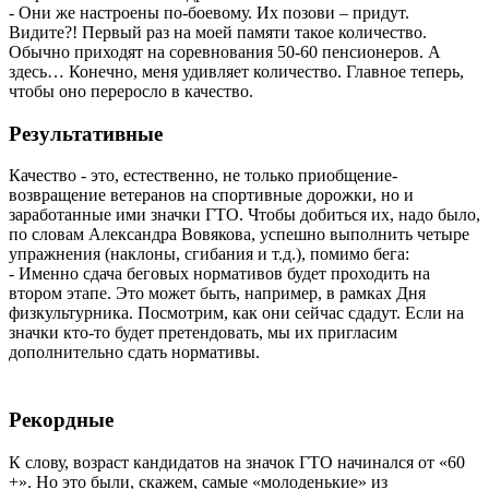
- Они же настроены по-боевому. Их позови – придут.
Видите?! Первый раз на моей памяти такое количество.
Обычно приходят на соревнования 50-60 пенсионеров. А
здесь… Конечно, меня удивляет количество. Главное теперь,
чтобы оно переросло в качество.
Результативные
Качество - это, естественно, не только приобщение-
возвращение ветеранов на спортивные дорожки, но и
заработанные ими значки ГТО. Чтобы добиться их, надо было,
по словам Александра Вовякова, успешно выполнить четыре
упражнения (наклоны, сгибания и т.д.), помимо бега:
- Именно сдача беговых нормативов будет проходить на
втором этапе. Это может быть, например, в рамках Дня
физкультурника. Посмотрим, как они сейчас сдадут. Если на
значки кто-то будет претендовать, мы их пригласим
дополнительно сдать нормативы.
Рекордные
К слову, возраст кандидатов на значок ГТО начинался от «60
+». Но это были, скажем, самые «молоденькие» из