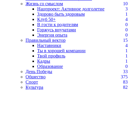
Жизнь со смыслом
10
Нацпроект: Активное долголетие
3
Здорово быть здоровым
1
Клуб 50+
4
В гости к родителям
0
Горжусь внучатами
0
Энергия опыта
0
Правильный вектор
15
Наставники
4
Ты в хорошей компании
1
Твой профиль
1
Кадры
1
Образование
0
День Победы
33
Общество
375
Спорт
83
Культура
82