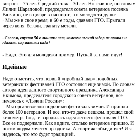
возраст – 75 лет. Средний стаж – 30 лет. Но главное, по словам
Лилии Шараповой, председателя совета ветеранов поселка
Вятчино, не в цифре в паспорте, а в молодости души:
- Мы же в свое время, в 60-е годы, сдавали ГТО. Прыгали
через коня, бегали, гранату метали.
- Словом, спустя 50 с лишним лет, комсомольский задор не пропал и
сдавать нормативы надо?
- Надо. Это для молодежи пример. Пускай за нами идут!
Идейные
Надо отметить, что первый «пробный шар» подобных
ветеранских фестивалей ГТО состоялся еще зимой. По словам
автора идеи данного спортивного праздника Александра
Якимова, председателя городского совета ветеранов, все
началось с «Лыжни России»:
– Мы организовали подобный фестиваль зимой. И пришли
более 100 ветеранов. И все, кто-то даже пешком, прошел свой
километр. Тогда и зародилась идея летнего фестиваля ГТО.
Все ее поддержали. Как видите, столько ветеранов пришло. И
потом людям хочется праздника. А спорт же объединяет! И я
надеюсь, что это будет традицией.