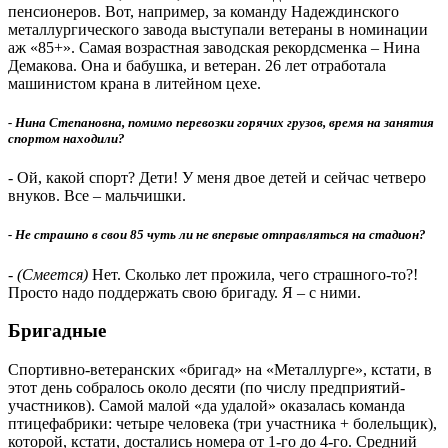
пенсионеров. Вот, например, за команду Надеждинского
металлургического завода выступали ветераны в номинации
аж «85+». Самая возрастная заводская рекордсменка – Нина
Демакова. Она и бабушка, и ветеран. 26 лет отработала
машинистом крана в литейном цехе.
- Нина Степановна, помимо перевозки горячих грузов, время на занятия
спортом находили?
- Ой, какой спорт? Дети! У меня двое детей и сейчас четверо
внуков. Все – мальчишки.
- Не страшно в свои 85 чуть ли не впервые отправляться на стадион?
-
(Смеется)
Нет. Сколько лет прожила, чего страшного-то?!
Просто надо поддержать свою бригаду. Я – с ними.
Бригадные
Спортивно-ветеранских «бри­гад» на «Металлурге», кстати, в
этот день собралось около десяти (по числу предприя­тий-
участников). Самой малой «да удалой» оказалась команда
птицефабрики: четыре человека (три участника + болельщик),
которой, кстати, достались номера от 1-го до 4-го. Средний