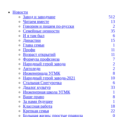
Новости
Завод и заводчане
512
Читаем вместе
13
Говорим и пишем по-русски
2
Семейные ценности
35
И я там был
6
Династии
15
Глава семьи
1
Профи
11
Возраст открытий
11
Формула профсоюза
7
Народный герой завода
2
Автоледи
2
Инженериада УГМК
8
Народный герой завода-2021
10
Стальная Снегурочка
6
Диалог культур
33
Инженерная школа УГМК
1
Ваше право
8
За нами будущее
1
Классная работа
18
Крепкая семья
22
Большая жизнь: простые правила
0