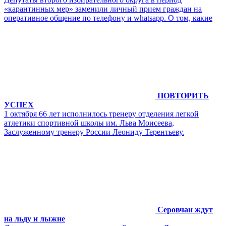
«карантинных мер» заменили личный прием граждан на
оперативное общение по телефону и whatsapp. О том, какие
ПОВТОРИТЬ
УСПЕХ
1 октября 66 лет исполнилось тренеру отделения легкой
атлетики спортивной школы им. Льва Моисеева,
Заслуженному тренеру России Леониду Терентьеву.
Серовчан ждут
на льду и лыжне