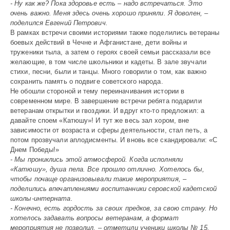
- Ну как же? Пока здоровье есть – надо встречаться. Это
очень важно. Меня здесь очень хорошо приняли. Я доволен, –
поделился Евгений Петрович.
В рамках встречи своими историями также поделились ветераны
боевых действий в Чечне и Афганистане, дети войны и
труженики тыла, а затем о героях своей семьи рассказали все
желающие, в том числе школьники и кадеты. В зале звучали
стихи, песни, были и танцы. Много говорили о том, как важно
сохранить память о подвиге советского народа.
Не обошли стороной и тему переиначивания истории в
современном мире. В завершение встречи ребята подарили
ветеранам открытки и гвоздики. И вдруг кто-то предложил: а
давайте споем «Катюшу»! И тут же весь зал хором, вне
зависимости от возраста и сферы деятельности, стал петь, а
потом прозвучали аплодисменты. И вновь все скандировали: «С
Днем Победы!»
- Мы прониклись этой атмо­сферой. Когда исполняли
«Катюшу», душа пела. Все прошло отлично. Хотелось бы,
чтобы почаще организовывали такие мероприя­тия, –
поделились впечатлениями воспитанники серовской кадетской
школы-интерната.
- Конечно, есть гордость за своих предков, за свою страну. Но
хотелось задавать вопросы ветеранам, а формат
мероприятия не позволил, – отметили ученики школы № 15.