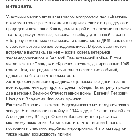
интерната.
Участники мероприятия всем залом экспромтом пели «Катюшу»,
с комом в горле рассказывали о подвигах своих отцов, дедов и
прадедов и неустанно благодарили порой и со слезами на глазах
тех, кто, рискуя жизнью, завоевал свободу для нашей страны.
«Встречу поколений» организовали специа­листы ДКЖ совместно
с советом ветеранов железнодорожников. В фойе всех гостей
встречала выставка. На ней – архив совета ветеранов
железнодорожников о Великой Отечественной войне. В том
числе газеты «Правда» и «Красная звезда», датированные 1945
годом. Тем, кто родился значительно позже этих событий,
однозначно было на что посмотреть.
Хотя до официального праздника еще несколько дней, в зале
все поздравляли друг друга с Днем Победы. На встречу пришли
два ветерана Великой Отечественной войны: Евгений Петрович
Швецов и Владимир Иванович Архипов.
Евгений Петрович – ветеран Надеждинского металлургического
завода. Его призвали на вой­ну в 1944 году, в 17 с половиной лет.
А сегодня ему 94 года. О своем бое­вом пути он рассказал
молодому поколению. Стоит отметить, что Евгений Швецов
постоянный участник подобных мероприя­тий. И в этом году он
также нашел возможность прийти.