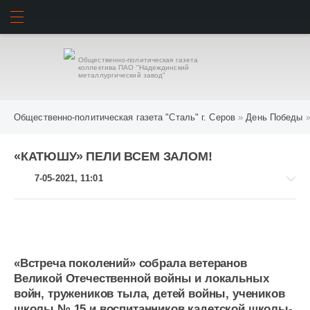
ИСКАТЬ
ВОЙТИ
Общественно-политическая газета
коллектива ПАО "Надеждинский
металлургический завод"
Общественно-политическая газета "Сталь" г. Серов
»
День Победы
»
«КАТЮШУ» ПЕЛИ ВСЕМ ЗАЛОМ!
7-05-2021, 11:01
День
«Встреча поколений» собрала ветеранов
Победы
Великой Отечественной войны и локальных
920
войн, тружеников тыла, детей войны, учеников
школы № 15 и воспитанников кадетской школы-