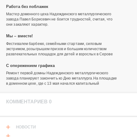
Работа без поблажек
Мастер доменного цеха Надеждинского металлургического
завода Павел Борисевич не боится трудностей, считая, что
они закаляют характер.
Мы – вместе!
Фестивалем барбекю, семейными стартами, силовым
экстримом, розыгрышем призов и большим количеством
развлекательных площадок для детей и взрослых в Серове
С опережением графика
Ремонт первой домны Надеждинского металлургического
завода планируют закончить ко Дню металлурга.На площадке
в доменном цехе, где с 13 мая начался капитальный
КОММЕНТАРИЕВ 0
НОВОСТИ