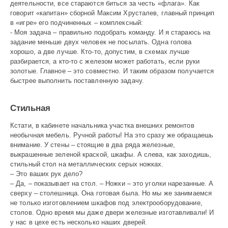
деятельности, все стараются биться за честь «флага». Как
говорит «капитан» сборной Максим Хрусталев, главный принцип
в «игре» его подчиненных – комплексный:
- Моя задача – правильно подобрать команду. И я стараюсь на
задание меньше двух человек не посылать. Одна голова
хорошо, а две лучше. Кто-то, допустим, в схемах лучше
разбирается, а кто-то с железом может работать, если руки
золотые. Главное – это совместно. И таким образом получается
быстрее выполнить поставленную задачу.
Стильная
Кстати, в кабинете начальника участка внешних ремонтов
необычная мебель. Ручной работы! На это сразу же обращаешь
внимание. У стены – стоящие в два ряда железные,
выкрашенные зеленой краской, шкафы. А слева, как заходишь,
стильный стол на металлических серых ножках.
– Это ваших рук дело?
– Да, – показывает на стол. – Ножки – это уголки нарезанные. А
сверху – столешница. Она готовая была. Но мы же занимаемся
не только изготовлением шкафов под электрооборудование,
столов. Одно время мы даже двери железные изготавливали! И
у нас в цехе есть несколько наших дверей.