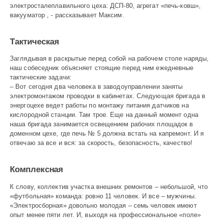
электросталеплавильного цеха: ДСП-80, агрегат «печь-ковш»,
вакууматор , - рассказывает Максим.
Тактическая
Заглядывая в раскрытые перед собой на рабочем столе наряды,
наш собеседник объясняет стоящие перед ним ежедневные
тактические задачи:
– Вот сегодня два человека в заводоуправлении заняты
электромонтажом проводки в кабинетах. Следующая бригада в
энергоцехе ведет работы по монтажу питания датчиков на
кислородной станции. Там трое. Еще на данный момент одна
наша бригада занимается освещением рабочих площадок в
доменном цехе, где печь № 5 должна встать на капремонт. И я
отвечаю за все и вся: за скорость, безопасность, качество!
Комплексная
К слову, коллектив участка внешних ремонтов – небольшой, что
«футбольная» команда: ровно 11 человек. И все – мужчины.
«Электросборная» довольно молодая – семь человек имеют
опыт менее пяти лет. И, выходя на профессиональное «поле»