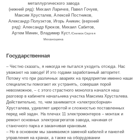
052
металлургического завода
(нижний ряд): Михаил Ларичев, Павел Гочуев,
Максим Хрусталев, Алексей Постников,
Александр Полуэктов, Игорь Аникин; (верхний
ряд): Александр Крюков, Михаил Сабитов,
Артем Минин, Владимир Куст.
/Снимок Сергея
Механошина
Государственная
– Честно сказать, я никогда не пытался уходить отсюда. Нас
уважают на заводе! И это годами заработанный авторитет.
Потому что при различных авариях на предприятии именно наши
специалисты помогают их устранять, совершая порой
невозможное, – с этого страстного монолога начался наш
разговор в кабинете начальника участка Максима Хрусталева.
Действительно, то, чем занимается «электросборная»
Хрусталева, удивляет широтой и сложностью поставленных
перед ней задач. На плечах 11 электромонтеров – монтаж и
ремонт основных электроагрегатов завода, начиная от
станочного парка и заканчивая крановым.
– Но в основном мы занимаемся заменой кабелей и панелей
управления на кранах, а также на оборудовании