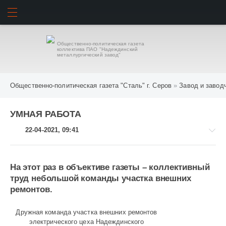
ИСКАТЬ
ВОЙТИ
Общественно-политическая газета
коллектива ПАО "Надеждинский
металлургический завод"
Общественно-политическая газета "Сталь" г. Серов
»
Завод и завод
УМНАЯ РАБОТА
22-04-2021, 09:41
На этот раз в объективе газеты – коллективный
труд небольшой команды участка внешних
Завод
ремонтов.
и
заводчане
Дружная команда участка внешних ремонтов
1
электрического цеха Надеждинского