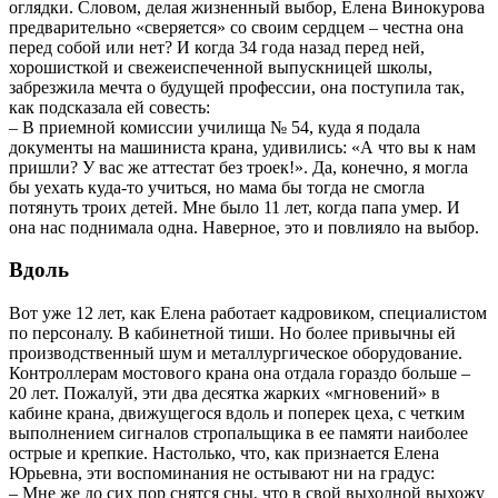
оглядки. Словом, делая жизненный выбор, Елена Винокурова
предварительно «сверяется» со своим сердцем – честна она
перед собой или нет? И когда 34 года назад перед ней,
хорошисткой и свежеиспеченной выпускницей школы,
забрезжила мечта о будущей профессии, она поступила так,
как подсказала ей совесть:
– В приемной комиссии училища № 54, куда я подала
документы на машиниста крана, удивились: «А что вы к нам
пришли? У вас же аттестат без троек!». Да, конечно, я могла
бы уехать куда-то учиться, но мама бы тогда не смогла
потянуть троих детей. Мне было 11 лет, когда папа умер. И
она нас поднимала одна. Наверное, это и повлия­ло на выбор.
Вдоль
Вот уже 12 лет, как Елена работает кадровиком, специалистом
по персоналу. В кабинетной тиши. Но более привычны ей
производственный шум и металлургическое оборудование.
Контроллерам мостового крана она отдала гораздо больше –
20 лет. Пожалуй, эти два десятка жарких «мгновений» в
кабине крана, движущегося вдоль и поперек цеха, с четким
выполнением сигналов стропальщика в ее памяти наиболее
острые и крепкие. Настолько, что, как признается Елена
Юрьевна, эти воспоминания не остывают ни на градус:
– Мне же до сих пор снятся сны, что в свой выходной выхожу