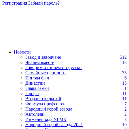
Регистрация
Забыли пароль?
Новости
Завод и заводчане
512
Читаем вместе
13
Говорим и пишем по-русски
2
Семейные ценности
35
И я там был
6
Династии
15
Глава семьи
1
Профи
11
Возраст открытий
11
Формула профсоюза
7
Народный герой завода
2
Автоледи
2
Инженериада УГМК
8
Народный герой завода-2021
10