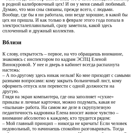
в родной калибровочный цех! И он у меня самый любимый.
Думаю, что мои сны связаны, прежде всего, с людьми.
Вообще, где бы я ни работала, они везде хорошие, в какой бы
цех ни пришла. И как только в феврале этого года попала в
электросталеплавильный, сразу заметила, какой здесь
сплоченный и дружный коллектив.
Вблизи
К слову, открытость – первое, на что обращаешь внимание,
знакомясь с инспектором по кадрам ЭСПЦ Еленой
Винокуровой. У нее и дверь в кабинет всегда распахнута
настежь:
– А по-другому здесь никак нельзя! Ко мне приходят с самыми
разными вопросами: кому закрыть больничный лист, кому
оформить отпуск или перевести с одной должности на
другую.
Глядя на экран компьютера, где она заполняет «сухие»
приказы и личные карточки, можно подумать, какая не
«пыльная» работа. На самом же деле в скрупулезную
педантичность кадровика Елена вносит живое чувство –
внимание абсолютно к каждому, кто трудится рядом:
– Мой главный принцип – никогда не кричать! Если человек
недовольный, то начинаешь спокойно разговаривать. Тогда