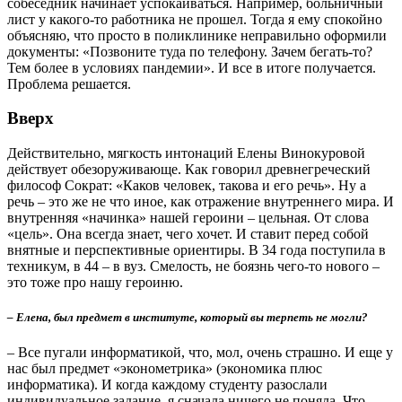
собеседник начинает успокаиваться. Например, больничный
лист у какого-то работника не прошел. Тогда я ему спокойно
объясняю, что просто в поликлинике неправильно оформили
документы: «Позвоните туда по телефону. Зачем бегать-то?
Тем более в условиях пандемии». И все в итоге получается.
Проблема решается.
Вверх
Действительно, мягкость интонаций Елены Винокуровой
действует обезоруживающе. Как говорил древнегреческий
философ Сократ: «Каков человек, такова и его речь». Ну а
речь – это же не что иное, как отражение внутреннего мира. И
внутренняя «начинка» нашей героини – цельная. От слова
«цель». Она всегда знает, чего хочет. И ставит перед собой
внятные и перспективные ориентиры. В 34 года поступила в
техникум, в 44 – в вуз. Смелость, не боязнь чего-то нового –
это тоже про нашу героиню.
– Елена, был предмет в институте, который вы терпеть не могли?
– Все пугали информатикой, что, мол, очень страшно. И еще у
нас был предмет «эконометрика» (экономика плюс
информатика). И когда каждому студенту разослали
индивидуальное задание, я сначала ничего не поняла. Что