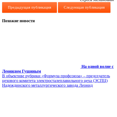
Предыдущая публикация
Следующая публикация
Похожие новости
На одной волне с
Леонидом Гущиным
В объективе рубрики «Формула профсоюза» – председатель
цехового комитета электросталеплавильного цеха (ЭСПЦ)
Надеждинского металлургического завода Леонид