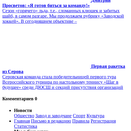
Дмитрий
Просветов: «Я готов биться за команду!»
Сезон «горячего» льда, т.е., сломанных клюшек и забитых
шайб, в самом разгаре. Мы продолжаем рубрику «Заводской
хоккей». В сегодняшнем объективе –
Первая ракетка
из Серова
Серовская команда стала победительницей первого тура
Всероссийского турнира по настольному теннису «Шаг в
будущее» среди ДЮСШ и секций присутствия организаций
Комментариев 0
Новости
Общество
Завод и заводчане
Спорт
Культура
Главная
Письмо в редакцию
Правила
Регистрация
Статистика