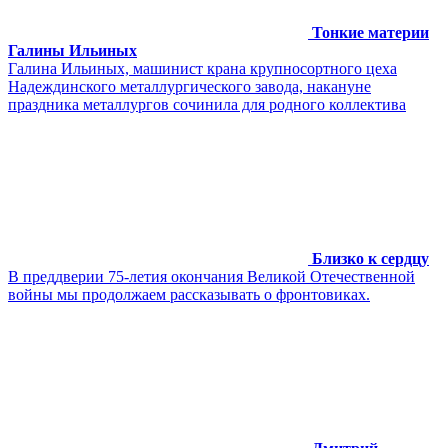
Тонкие материи
Галины Ильиных
Галина Ильиных, машинист крана крупносортного цеха
Надеждинского металлургического завода, накануне
праздника металлургов сочинила для родного коллектива
Близко к сердцу
В преддверии 75-летия окончания Великой Отечественной
войны мы продолжаем рассказывать о фронтовиках.