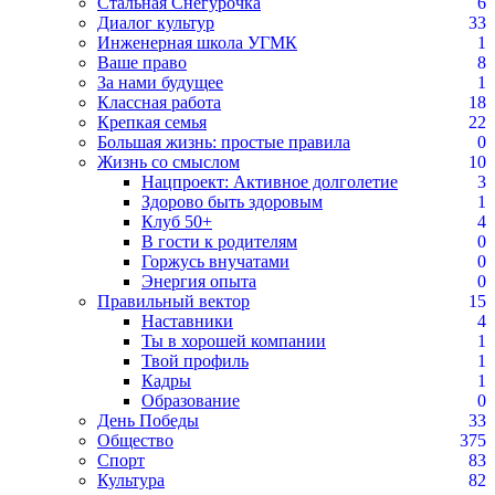
Стальная Снегурочка
6
Диалог культур
33
Инженерная школа УГМК
1
Ваше право
8
За нами будущее
1
Классная работа
18
Крепкая семья
22
Большая жизнь: простые правила
0
Жизнь со смыслом
10
Нацпроект: Активное долголетие
3
Здорово быть здоровым
1
Клуб 50+
4
В гости к родителям
0
Горжусь внучатами
0
Энергия опыта
0
Правильный вектор
15
Наставники
4
Ты в хорошей компании
1
Твой профиль
1
Кадры
1
Образование
0
День Победы
33
Общество
375
Спорт
83
Культура
82