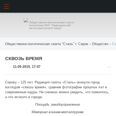
ИСКАТЬ
ВОЙТИ
Общественно-политическая газета
коллектива ПАО "Надеждинский
металлургический завод"
Общественно-политическая газета "Сталь" г. Серов
»
Общество
» Ск
СКВОЗЬ ВРЕМЯ
11-09-2019, 17:07
Серову – 125 лет. Редакция газеты «Сталь» окинула город
взглядом «сквозь время», сравнив фотографии прошлых лет и
современные кадры. На снимках можно увидеть, что появилось,
Общество
а что исчезло в городе.
/
Площадь заводоуправления.
Культура
1
Мемориал воинам-металлургам.