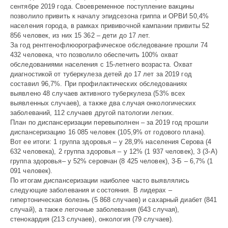
сентябре 2019 года. Свое­временное поступление вакцины
позволило привить к началу эпидсезона гриппа и ­ОРВИ 50,4%
населения города, в рамках прививочной кампании привиты 52
856 человек, из них 15 362 – дети до 17 лет.
За год рентгенофлюорографическое обследование прошли 74
432 человека, что позволило обеспечить 100% охват
обследованиями населения с 15-летнего возраста. Охват
диагностикой от туберкулеза детей до 17 лет за 2019 год
составил 96,7%. При профилактических обследованиях
выявлено 48 случаев активного туберкулеза (53% всех
выявленных случаев), а также два случая онкологических
заболеваний, 112 случаев другой патологии легких.
План по диспансеризации перевыполнен – за 2019 год прошли
диспансеризацию 16 085 человек (105,9% от годового плана).
Вот ее итоги: 1 группа здоровья – у 28,9% населения Серова (4
632 человека), 2 группа здоровья – у 12% (1 937 человек), 3 (3-А)
группа здоровья– у 52% серовчан (8 425 человек), 3-Б – 6,7% (1
091 человек).
По итогам диспансеризации наиболее часто выявлялись
следующие заболевания и состояния. В лидерах –
гипертоническая болезнь (5 868 случаев) и сахарный диабет (841
случай), а также легочные заболевания (643 случая),
стенокардия (213 случаев), онкология (79 случаев).