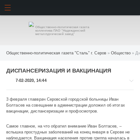
ИСКАТЬ
ВОЙТИ
Общественно-политическая газета
коллектива ПАО "Надеждинский
металлургический завод"
Общественно-политическая газета "Сталь" г. Серов
»
Общество
» Ди
ДИСПАНСЕРИЗАЦИЯ И ВАКЦИНАЦИЯ
7-02-2020, 14:44
3 февраля главврач Серовской городской больницы Иван
Болтасев на совещании в администрации доложил об итогах
вакцинации, диспансеризации и профосмотров.
Общество
790
Самое главное, на что обратил внимание Иван Болтасев, –
вспышка простудных заболеваний на конец января в Серове не
наблюдается. Вакцинация населения против гриппа началась в